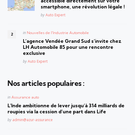
accessible directement sur votre
smartphone, une révolution légale !
Posted
by
Auto Expert
Posted
in
Nouvelles de l'Industrie Automobile
in
L’agence Vendée Grand Sud s’invite chez
LH Automobile 85 pour une rencontre
exclusive
Posted
by
Auto Expert
Nos articles populaires :
Posted
in
Assurance auto
in
L’Inde ambitionne de lever jusqu’à 314 milliards de
roupies via la cession d’une part dans Life
Posted
by
admin@azur-assurance