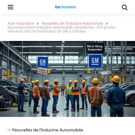
Menu
Se
Azur Assurance
Nouvelles de l'Industrie Automobile
Secousses dans l’industrie automobile canadienne : 250 postes
menacés chez le fournisseur de GM à Oshawa
Categories
Posted
in
Nouvelles de l'Industrie Automobile