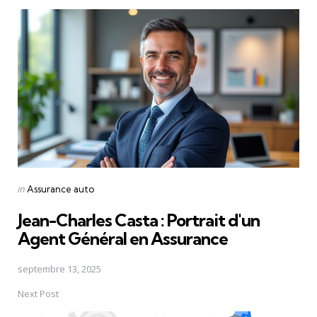
Post
navigation
Posted
in
Assurance auto
in
Jean-Charles Casta : Portrait d'un
Agent Général en Assurance
septembre 13, 2025
Next Post