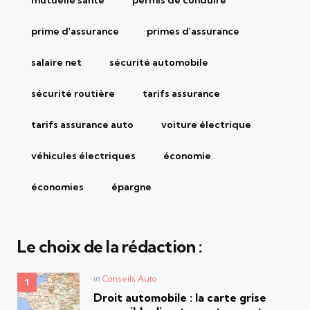
mutuelle santé
permis de conduire
prime d'assurance
primes d'assurance
salaire net
sécurité automobile
sécurité routière
tarifs assurance
tarifs assurance auto
voiture électrique
véhicules électriques
économie
économies
épargne
Le choix de la rédaction :
Posted
in
Conseils Auto
in
Droit automobile : la carte grise