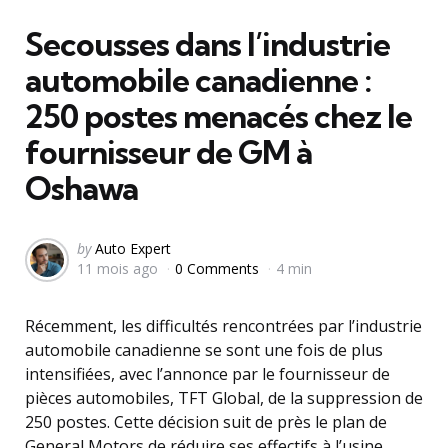
in
Secousses dans l’industrie
automobile canadienne :
250 postes menacés chez le
fournisseur de GM à
Oshawa
Posted
by
Auto Expert
11 mois ago
0 Comments
4 min
by
Récemment, les difficultés rencontrées par l’industrie
automobile canadienne se sont une fois de plus
intensifiées, avec l’annonce par le fournisseur de
pièces automobiles, TFT Global, de la suppression de
250 postes. Cette décision suit de près le plan de
General Motors de réduire ses effectifs à l’usine