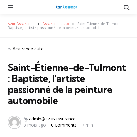
Menu
Se
Azur Assurance
Assurance auto
Saint-Étienne-de-Tulmont :
Baptiste, l’artiste passionné de la peinture automobile
Categories
Posted
in
Assurance auto
in
Saint-Étienne-de-Tulmont
: Baptiste, l’artiste
passionné de la peinture
automobile
Posted
by
admin@azur-assurance
3 mois ago
0 Comments
7 min
by