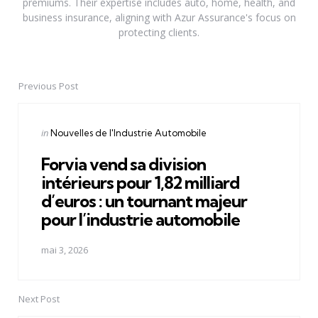
premiums. Their expertise includes auto, home, health, and
business insurance, aligning with Azur Assurance's focus on
protecting clients.
Previous Post
Post
navigation
Posted
in
Nouvelles de l'Industrie Automobile
in
Forvia vend sa division
intérieurs pour 1,82 milliard
d’euros : un tournant majeur
pour l’industrie automobile
mai 3, 2026
Next Post