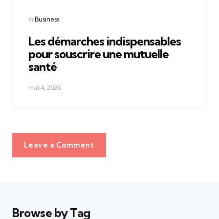
Posted
in
Business
in
Les démarches indispensables
pour souscrire une mutuelle
santé
mai 4, 2026
Leave a Comment
Browse by Tag