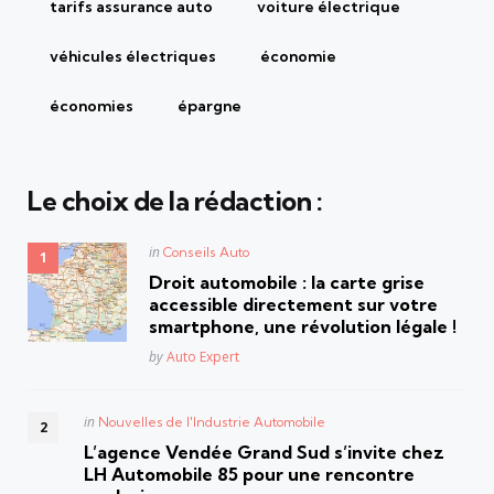
tarifs assurance auto
voiture électrique
véhicules électriques
économie
économies
épargne
Le choix de la rédaction :
Posted
in
Conseils Auto
in
Droit automobile : la carte grise
accessible directement sur votre
smartphone, une révolution légale !
Posted
by
Auto Expert
Posted
in
Nouvelles de l'Industrie Automobile
in
L’agence Vendée Grand Sud s’invite chez
LH Automobile 85 pour une rencontre