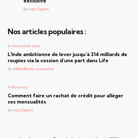
exclusive
Posted
by
Auto Expert
Nos articles populaires :
Posted
in
Assurance auto
in
L’Inde ambitionne de lever jusqu’à 314 milliards de
roupies via la cession d’une part dans Life
Posted
by
admin@azur-assurance
Posted
in
Business
in
Comment faire un rachat de crédit pour alléger
ses mensualités
Posted
by
Auto Expert