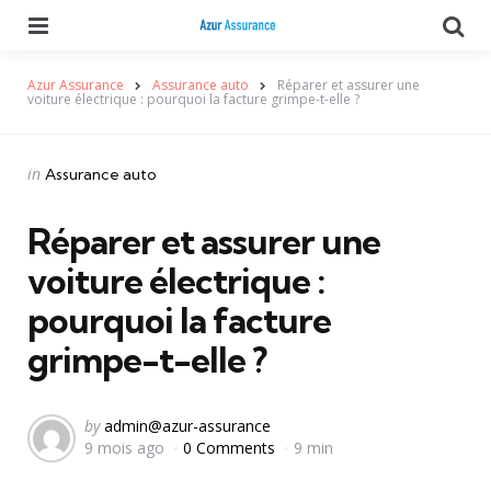
Menu
Se
Azur Assurance
Assurance auto
Réparer et assurer une
voiture électrique : pourquoi la facture grimpe-t-elle ?
Categories
Posted
in
Assurance auto
in
Réparer et assurer une
voiture électrique :
pourquoi la facture
grimpe-t-elle ?
Posted
by
admin@azur-assurance
9 mois ago
0 Comments
9 min
by