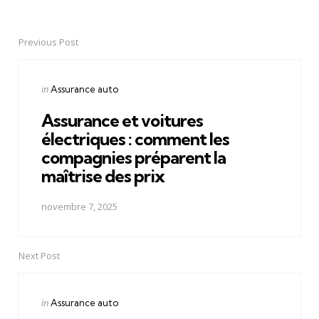
Previous Post
Post
navigation
Posted
in
Assurance auto
in
Assurance et voitures
électriques : comment les
compagnies préparent la
maîtrise des prix
novembre 7, 2025
Next Post
Posted
in
Assurance auto
in