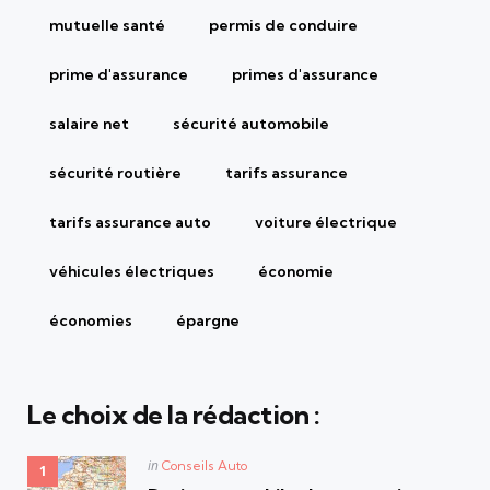
mutuelle santé
permis de conduire
prime d'assurance
primes d'assurance
salaire net
sécurité automobile
sécurité routière
tarifs assurance
tarifs assurance auto
voiture électrique
véhicules électriques
économie
économies
épargne
Le choix de la rédaction :
Posted
in
Conseils Auto
in