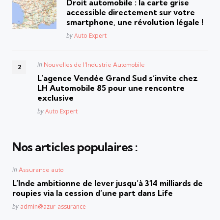
Droit automobile : la carte grise
accessible directement sur votre
smartphone, une révolution légale !
Posted
by
Auto Expert
Posted
in
Nouvelles de l'Industrie Automobile
in
L’agence Vendée Grand Sud s’invite chez
LH Automobile 85 pour une rencontre
exclusive
Posted
by
Auto Expert
Nos articles populaires :
Posted
in
Assurance auto
in
L’Inde ambitionne de lever jusqu’à 314 milliards de
roupies via la cession d’une part dans Life
Posted
by
admin@azur-assurance