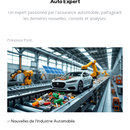
Auto Expert
Un expert passionné par l'assurance automobile, partageant
les dernières nouvelles, conseils et analyses.
Previous Post
Post
navigation
Posted
in
Nouvelles de l'Industrie Automobile
in