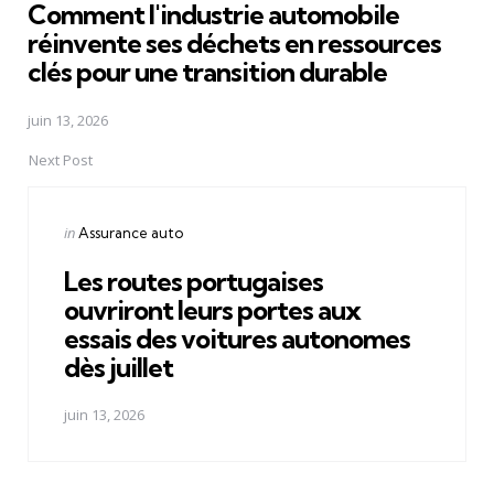
Comment l'industrie automobile
réinvente ses déchets en ressources
clés pour une transition durable
juin 13, 2026
Next Post
Posted
in
Assurance auto
in
Les routes portugaises
ouvriront leurs portes aux
essais des voitures autonomes
dès juillet
juin 13, 2026