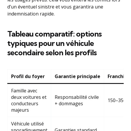
d’un éventuel sinistre et vous garantira une
indemnisation rapide.
Tableau comparatif: options
typiques pour un véhicule
secondaire selon les profils
Profil du foyer
Garantie principale
Franchise
Famille avec
deux voitures et
Responsabilité civile
150–350 €
conducteurs
+ dommages
majeurs
Véhicule utilisé
sporadiquement
Garanties standard