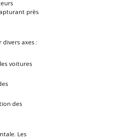
teurs
capturant près
 divers axes :
les voitures
des
tion des
ntale. Les