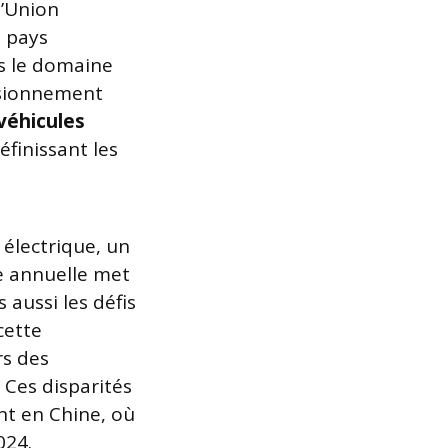
l’Union
s pays
s le domaine
isionnement
véhicules
finissant les
 électrique, un
ue annuelle met
s aussi les défis
cette
rs des
 Ces disparités
nt en Chine, où
024.