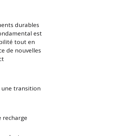
ements durables
fondamental est
bilité tout en
nce de nouvelles
ct
 une transition
e recharge