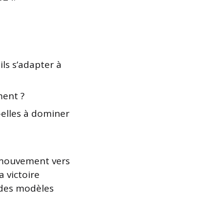
ls s’adapter à
ment ?
elles à dominer
e mouvement vers
 victoire
 des modèles