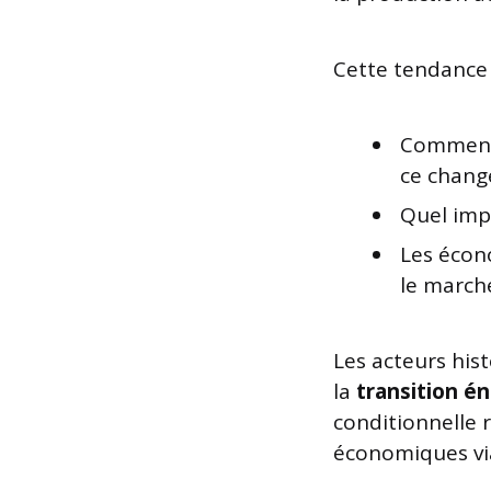
Cette tendance s
Comment 
ce chang
Quel impa
Les écon
le march
Les acteurs his
la
transition é
conditionnelle 
économiques vi