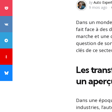
Posted
by
Auto Exper
9 mois ago
by
Dans un monde 
fait face à des
marche et une d
question de son
clés de ce secte
Les trans
un aperç
Dans une époq
industries, l’a