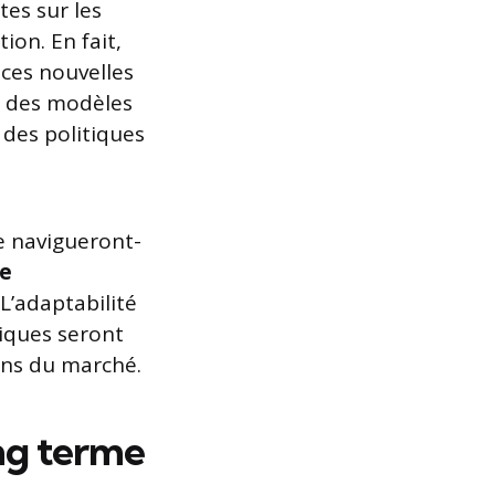
es sur les
ion. En fait,
 ces nouvelles
s des modèles
 des politiques
e navigueront-
ce
L’adaptabilité
giques seront
ins du marché.
ong terme