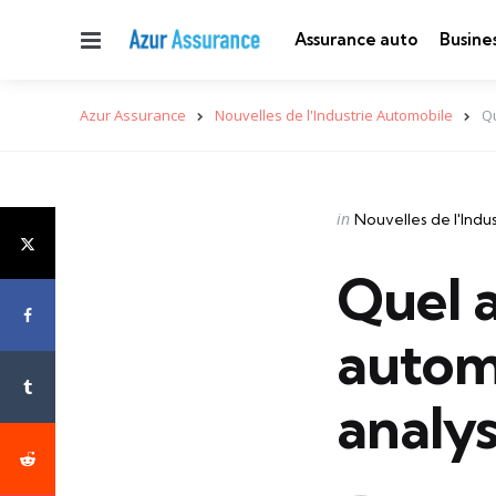
Menu
Assurance auto
Busine
Azur Assurance
Nouvelles de l'Industrie Automobile
Qu
Categories
Posted
in
Nouvelles de l'Indu
in
Quel a
autom
analy