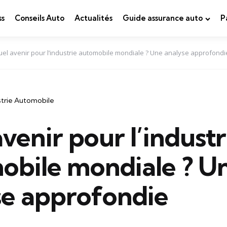
ss
Conseils Auto
Actualités
Guide assurance auto
P
el avenir pour l’industrie automobile mondiale ? Une analyse approfondi
strie Automobile
venir pour l’industr
obile mondiale ? U
se approfondie