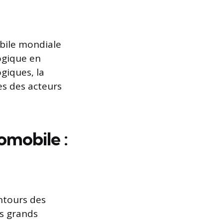
bile mondiale
logique en
giques, la
es des acteurs
omobile :
ontours des
es grands