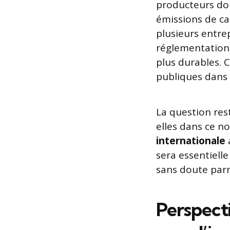
producteurs doi
émissions de car
plusieurs entrep
réglementation
plus durables. 
publiques dans l
La question res
elles dans ce 
internationale
a
sera essentiell
sans doute parm
Perspecti