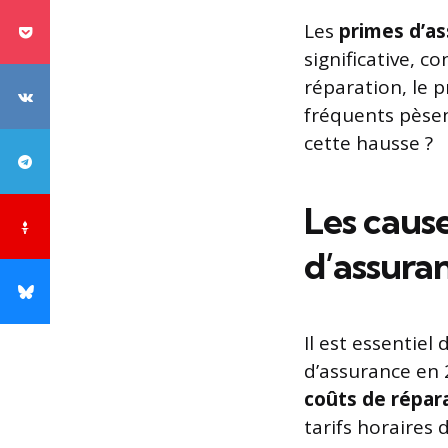
Les
primes d’a
significative, 
réparation, le 
fréquents pèsen
cette hausse ?
Les caus
d’assura
Il est essentie
d’assurance en 
coûts de répar
tarifs horaires 