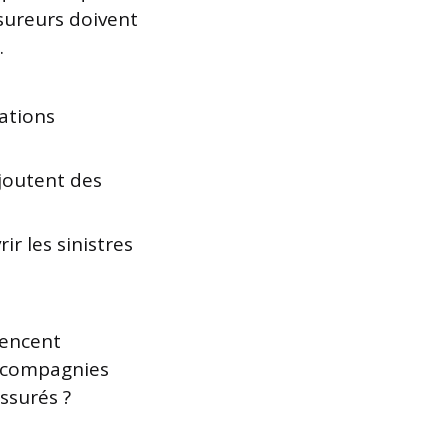
ssureurs doivent
.
mations
ajoutent des
r les sinistres
uencent
 compagnies
ssurés ?