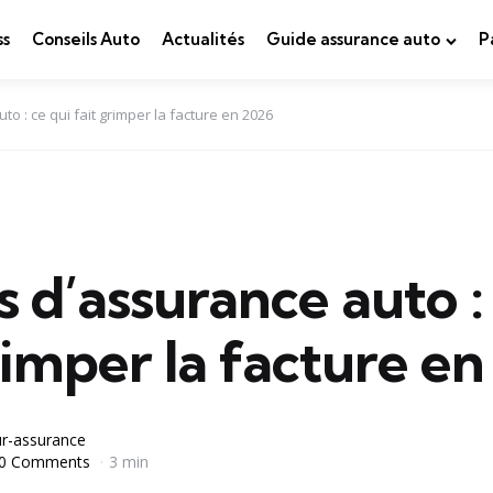
ss
Conseils Auto
Actualités
Guide assurance auto
P
o : ce qui fait grimper la facture en 2026
 d’assurance auto :
rimper la facture e
r-assurance
0 Comments
3 min