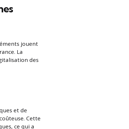
mes
éléments jouent
rance. La
italisation des
iques et de
 coûteuse. Cette
ques, ce qui a