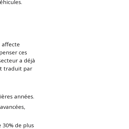
éhicules.
 affecte
mpenser ces
secteur a déjà
t traduit par
ières années.
 avancées,
e 30% de plus