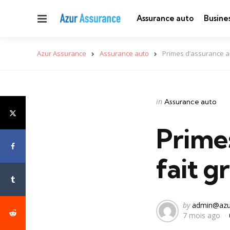
Menu
Assurance auto
Busine
Azur Assurance
Assurance auto
Primes d’assurance aut
Categories
Posted
in
Assurance auto
in
Primes
fait g
Posted
by
admin@azu
7 mois ago
by