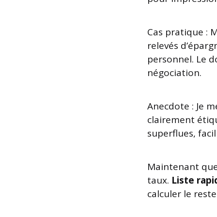
Cas pratique : M
relevés d’éparg
personnel. Le do
négociation.
Anecdote : Je m
clairement étiq
superflues, faci
Maintenant que l
taux.
Liste rapi
calculer le rest