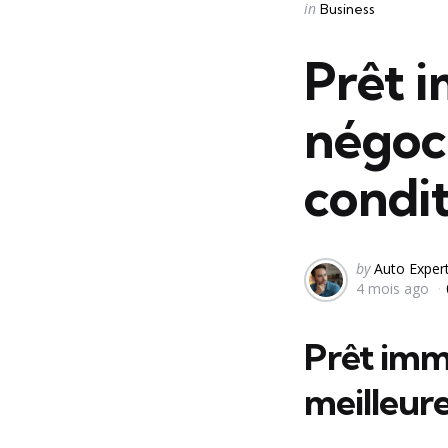
Categories
Posted
in
Business
in
Prêt 
négoci
condit
Posted
by
Auto Exper
4 mois ago
by
Prêt imm
meilleure