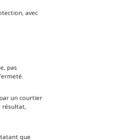
otection, avec
le, pas
fermeté.
 par un courtier
 résultat,
statant que