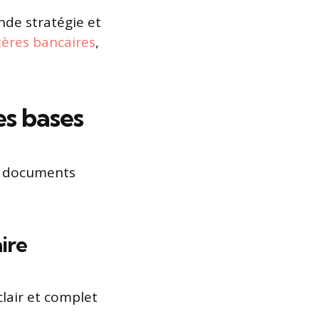
e stratégie et
itères bancaires
,
es bases
r, documents
ire
clair et complet