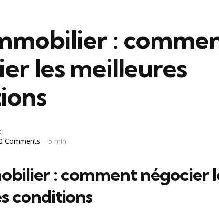
immobilier : comme
er les meilleures
ions
t
0 Comments
5 min
obilier : comment négocier l
s conditions