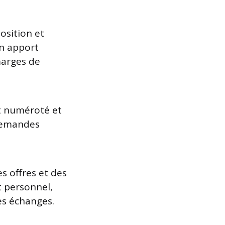
position et
on apport
marges de
it numéroté et
 demandes
es offres et des
rt personnel,
les échanges.