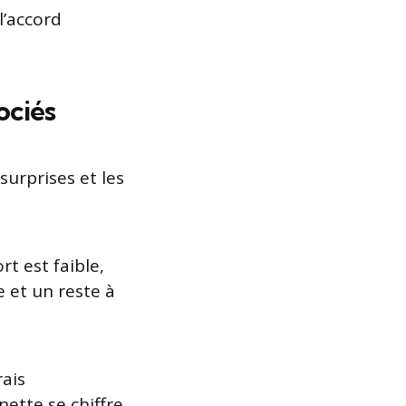
l’accord
ociés
surprises et les
t est faible,
e et un reste à
rais
nette se chiffre