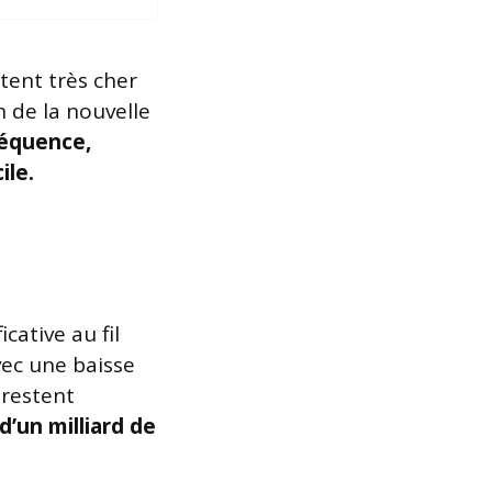
tent très cher
n de la nouvelle
équence,
ile.
cative au fil
vec une baisse
 restent
 d’un milliard de