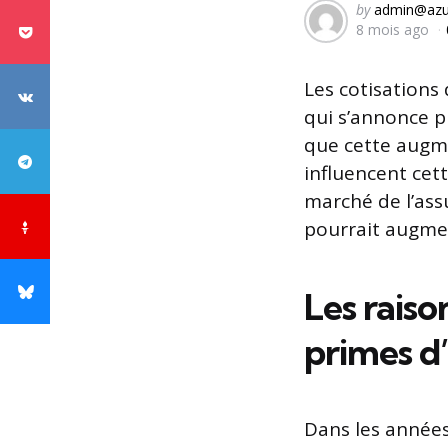
Posted
by
admin@azu
8 mois ago
by
Les cotisations
qui s’annonce p
que cette augme
influencent cett
marché de l’as
pourrait augme
Les rais
primes d
Dans les années