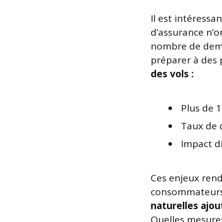
Il est intéressa
d’assurance n’on
nombre de dema
préparer à des 
des vols :
Plus de 1
Taux de 
Impact di
Ces enjeux rende
consommateur
naturelles ajou
Quelles mesures