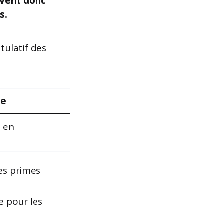
ivent donc
s.
tulatif des
me
 en
les primes
e pour les