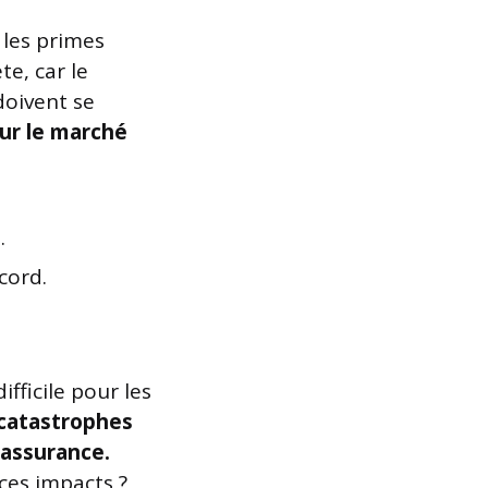
 les primes
te, car le
oivent se
sur le marché
.
cord.
fficile pour les
 catastrophes
’assurance.
ces impacts ?