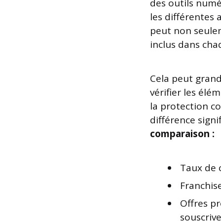
des outils numé
les différentes 
peut non seulem
inclus dans cha
Cela peut grand
vérifier les él
la protection co
différence signi
comparaison :
Taux de c
Franchise
Offres p
souscrive