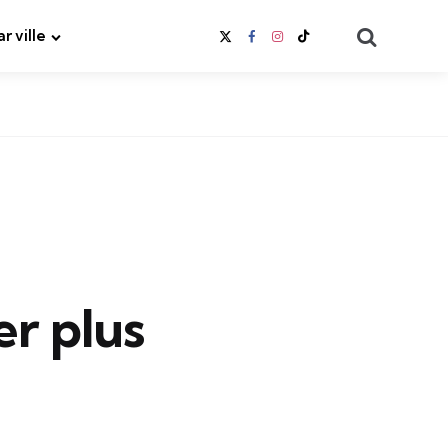
Search
ar ville
er plus