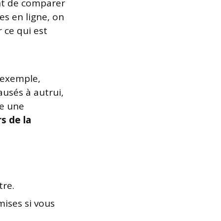
ant de comparer
es en ligne, on
 ce qui est
 exemple,
ausés à autrui,
re une
s de la
tre.
ises si vous