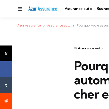
Menu
Assurance auto
Busine
Azur Assurance
Assurance auto
Pourquoi votre assur
Categories
Posted
in
Assurance auto
in
Pourq
automo
cher 