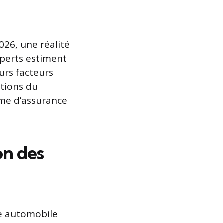
026, une réalité
xperts estiment
urs facteurs
utions du
me d’assurance
on des
ce automobile