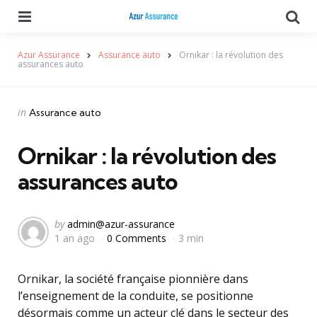
Menu
Se
Azur Assurance
Assurance auto
Ornikar : la révolution des
assurances auto
Categories
Posted
in
Assurance auto
in
Ornikar : la révolution des
assurances auto
Posted
by
admin@azur-assurance
1 an ago
0 Comments
3 min
by
Ornikar, la société française pionnière dans
l’enseignement de la conduite, se positionne
désormais comme un acteur clé dans le secteur des