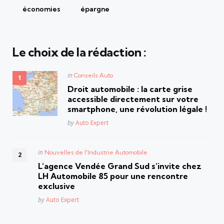
économies
épargne
Le choix de la rédaction :
Posted
in
Conseils Auto
in
Droit automobile : la carte grise
accessible directement sur votre
smartphone, une révolution légale !
Posted
by
Auto Expert
Posted
in
Nouvelles de l'Industrie Automobile
in
L’agence Vendée Grand Sud s’invite chez
LH Automobile 85 pour une rencontre
exclusive
Posted
by
Auto Expert