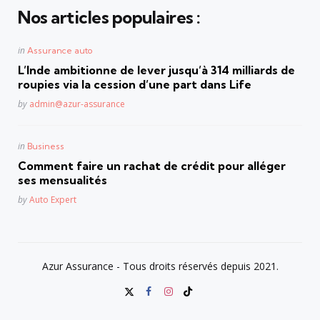
Nos articles populaires :
Posted
in
Assurance auto
in
L’Inde ambitionne de lever jusqu’à 314 milliards de
roupies via la cession d’une part dans Life
Posted
by
admin@azur-assurance
Posted
in
Business
in
Comment faire un rachat de crédit pour alléger
ses mensualités
Posted
by
Auto Expert
Azur Assurance - Tous droits réservés depuis 2021.