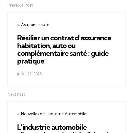
Previous Post
Post
navigation
Posted
in
Assurance auto
in
Résilier un contrat d'assurance
habitation, auto ou
complémentaire santé : guide
pratique
juillet 22, 2025
Next Post
Posted
in
Nouvelles de l'Industrie Automobile
in
L'industrie automobile