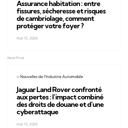
Assurance habitation : entre
fissures, sécheresse et risques
de cambriolage, comment
protéger votre foyer ?
mai 15, 2026
Next Post
Posted
in
Nouvelles de l'Industrie Automobile
in
Jaguar Land Rover confronté
aux pertes : l'impact combiné
des droits de douane et d'une
cyberattaque
mai 15, 2026