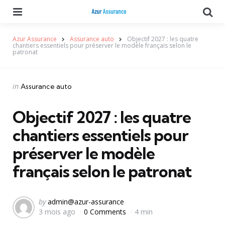
Menu
Se
Azur Assurance
Assurance auto
Objectif 2027 : les quatre
chantiers essentiels pour préserver le modèle français selon le
patronat
Categories
Posted
in
Assurance auto
in
Objectif 2027 : les quatre
chantiers essentiels pour
préserver le modèle
français selon le patronat
Posted
by
admin@azur-assurance
3 mois ago
0 Comments
4 min
by