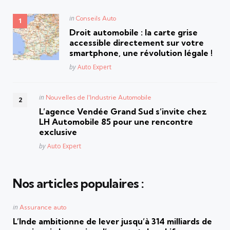
Posted
in
Conseils Auto
in
Droit automobile : la carte grise
accessible directement sur votre
smartphone, une révolution légale !
Posted
by
Auto Expert
Posted
in
Nouvelles de l'Industrie Automobile
in
L’agence Vendée Grand Sud s’invite chez
LH Automobile 85 pour une rencontre
exclusive
Posted
by
Auto Expert
Nos articles populaires :
Posted
in
Assurance auto
in
L’Inde ambitionne de lever jusqu’à 314 milliards de