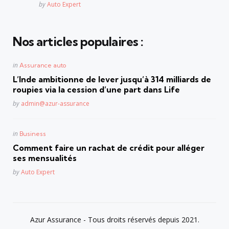
Posted
by
Auto Expert
Nos articles populaires :
Posted
in
Assurance auto
in
L’Inde ambitionne de lever jusqu’à 314 milliards de
roupies via la cession d’une part dans Life
Posted
by
admin@azur-assurance
Posted
in
Business
in
Comment faire un rachat de crédit pour alléger
ses mensualités
Posted
by
Auto Expert
Azur Assurance - Tous droits réservés depuis 2021.