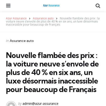
Menu
Se
Azur Assurance
Assurance auto
Nouvelle flambée des prix : la
voiture neuve s’envole de plus de 40 % en six ans, un luxe désormais
inaccessible pour beaucoup de Français
Categories
Posted
in
Assurance auto
in
Nouvelle flambée des prix :
la voiture neuve s’envole de
plus de 40 % en six ans, un
luxe désormais inaccessible
pour beaucoup de Français
Posted
by
admin@azur-assurance