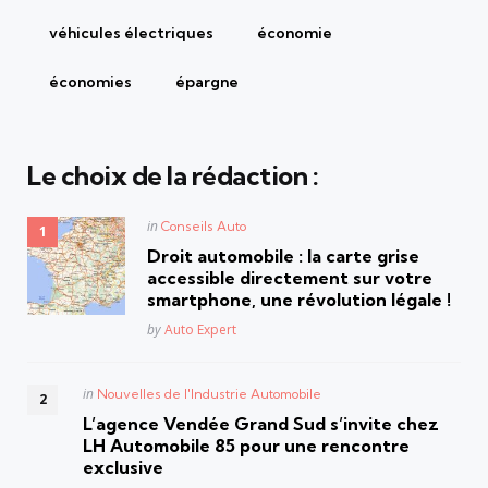
véhicules électriques
économie
économies
épargne
Le choix de la rédaction :
Posted
in
Conseils Auto
in
Droit automobile : la carte grise
accessible directement sur votre
smartphone, une révolution légale !
Posted
by
Auto Expert
Posted
in
Nouvelles de l'Industrie Automobile
in
L’agence Vendée Grand Sud s’invite chez
LH Automobile 85 pour une rencontre
exclusive