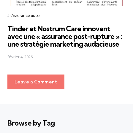
Posted
in
Assurance auto
in
Tinder et Nostrum Care innovent
avec une « assurance post-rupture » :
une stratégie marketing audacieuse
février 4, 2026
Leave a Comment
Browse by Tag