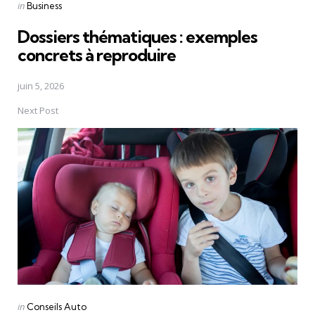
Posted
in
Business
in
Dossiers thématiques : exemples
concrets à reproduire
juin 5, 2026
Next Post
Posted
in
Conseils Auto