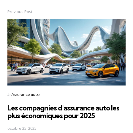
Previous Post
Post
navigation
Posted
in
Assurance auto
in
Les compagnies d'assurance auto les
plus économiques pour 2025
octobre 25, 2025