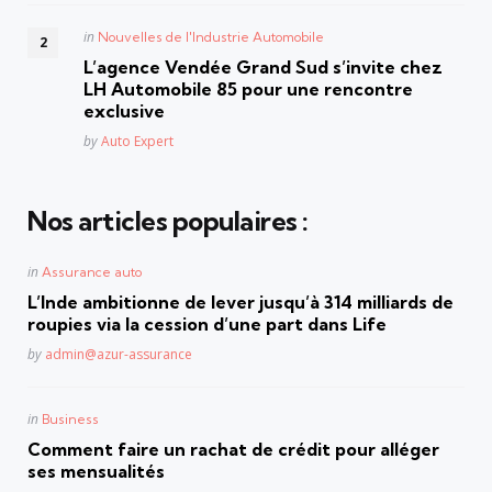
Posted
in
Nouvelles de l'Industrie Automobile
in
L’agence Vendée Grand Sud s’invite chez
LH Automobile 85 pour une rencontre
exclusive
Posted
by
Auto Expert
Nos articles populaires :
Posted
in
Assurance auto
in
L’Inde ambitionne de lever jusqu’à 314 milliards de
roupies via la cession d’une part dans Life
Posted
by
admin@azur-assurance
Posted
in
Business
in
Comment faire un rachat de crédit pour alléger
ses mensualités