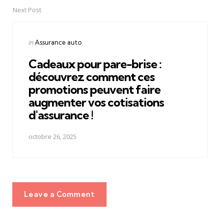
Next Post
Posted
in
Assurance auto
in
Cadeaux pour pare-brise :
découvrez comment ces
promotions peuvent faire
augmenter vos cotisations
d'assurance !
octobre 26, 2025
Leave a Comment