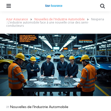
Menu
Se
Azur Assurance
Nouvelles de l'Industrie Automobile
Nexperia
: L’industrie automobile face à une nouvelle crise des semi-
conducteurs
Categories
Posted
in
Nouvelles de l'Industrie Automobile