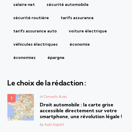
salaire net
sécurité automobile
sécurité routière
tarifs assurance
tarifs assurance auto
voiture électrique
véhicules électriques
économie
économies
épargne
Le choix de la rédaction :
Posted
in
Conseils Auto
in
Droit automobile : la carte grise
accessible directement sur votre
smartphone, une révolution légale !
Posted
by
Auto Expert