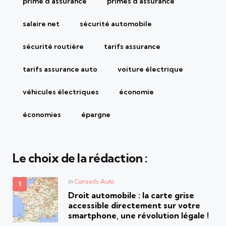
prime d'assurance
primes d'assurance
salaire net
sécurité automobile
sécurité routière
tarifs assurance
tarifs assurance auto
voiture électrique
véhicules électriques
économie
économies
épargne
Le choix de la rédaction :
Posted
in
Conseils Auto
in
Droit automobile : la carte grise
accessible directement sur votre
smartphone, une révolution légale !