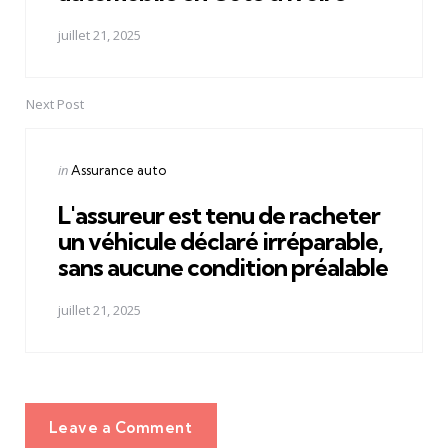
juillet 21, 2025
Next Post
Posted
in
Assurance auto
in
L'assureur est tenu de racheter
un véhicule déclaré irréparable,
sans aucune condition préalable
juillet 21, 2025
Leave a Comment