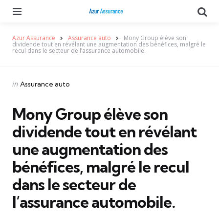
Menu
Se
Azur Assurance
Assurance auto
Mony Group élève son
dividende tout en révélant une augmentation des bénéfices, malgré le
recul dans le secteur de l’assurance automobile.
Categories
Posted
in
Assurance auto
in
Mony Group élève son
dividende tout en révélant
une augmentation des
bénéfices, malgré le recul
dans le secteur de
l’assurance automobile.