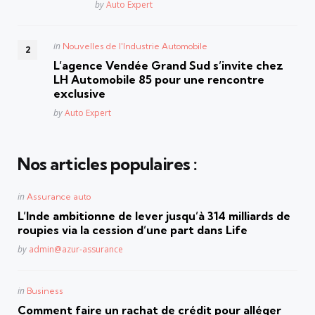
Posted
by
Auto Expert
Posted
in
Nouvelles de l'Industrie Automobile
in
L’agence Vendée Grand Sud s’invite chez
LH Automobile 85 pour une rencontre
exclusive
Posted
by
Auto Expert
Nos articles populaires :
Posted
in
Assurance auto
in
L’Inde ambitionne de lever jusqu’à 314 milliards de
roupies via la cession d’une part dans Life
Posted
by
admin@azur-assurance
Posted
in
Business
in
Comment faire un rachat de crédit pour alléger