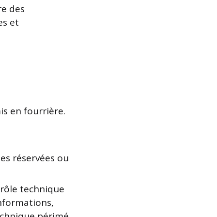
re des
es et
is en fourrière.
nes réservées ou
trôle technique
informations,
technique périmé