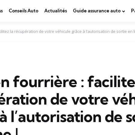
ss
Conseils Auto
Actualités
Guide assurance auto
P
ilitez la récupération de votre véhicule grâce à l’autorisation de sortie en l
n fourrière : facilite
ration de votre véh
à l’autorisation de s
e !