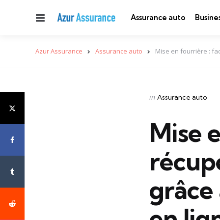
Menu
Assurance auto
Busine
Azur Assurance
Assurance auto
Mise en fourrière : fac
Categories
Posted
in
Assurance auto
in
Mise e
récupé
grâce 
en lign