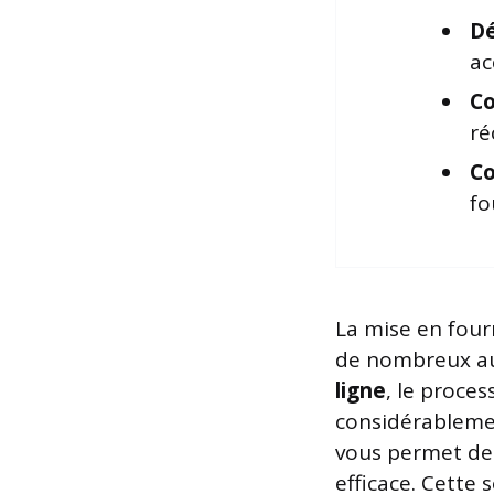
Dé
ac
Co
ré
Co
fo
La mise en four
de nombreux aut
ligne
, le proces
considérablemen
vous permet de 
efficace. Cette