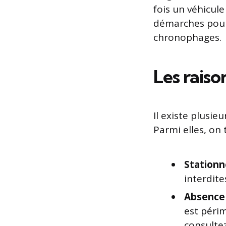
fois un véhicule
démarches pour 
chronophages.
Les raiso
Il existe plusie
Parmi elles, on 
Stationn
interdite
Absence 
est périm
consultez