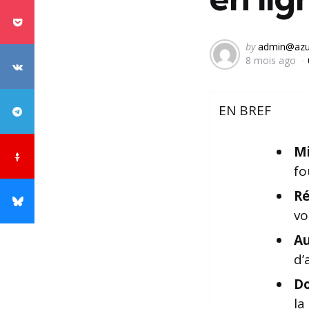
Posted
by
admin@azu
8 mois ago
by
EN BREF
Mi
fo
Ré
vo
Au
d’
Do
la