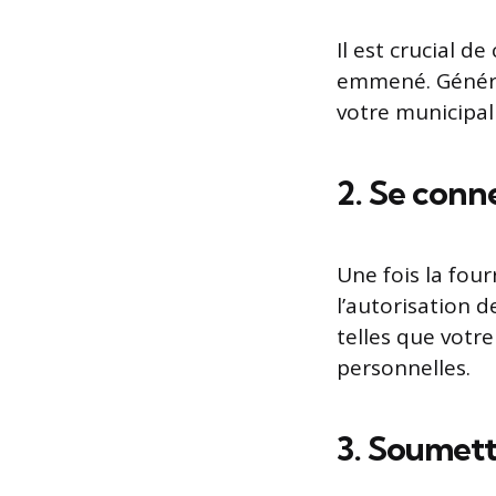
Il est crucial d
emmené. Général
votre municipali
2. Se conn
Une fois la four
l’autorisation d
telles que votr
personnelles.
3. Soumet