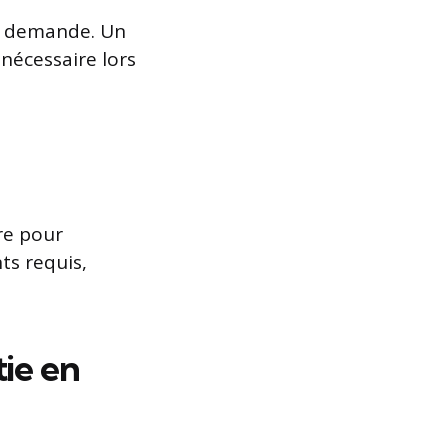
re demande. Un
nécessaire lors
re pour
ts requis,
tie en