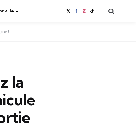
Search
ar ville
igne !
z la
icule
ortie