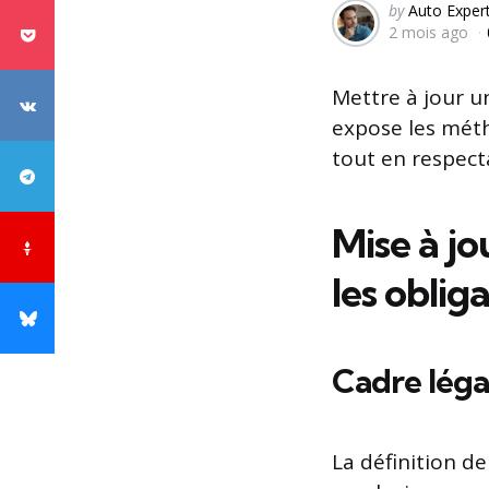
Posted
by
Auto Exper
2 mois ago
by
Mettre à jour u
expose les méth
tout en respecta
Mise à jo
les oblig
Cadre léga
La définition de