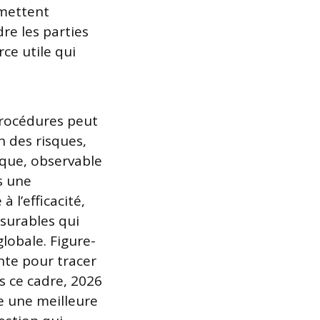
rmettent
re les parties
ce utile qui
procédures peut
 des risques,
ique, observable
s une
 l’efficacité,
surables qui
globale. Figure-
nte pour tracer
s ce cadre, 2026
ve une meilleure