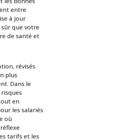
nt les bonnes
ment entre
ise à jour
 sûr que votre
re de santé et
ation, révisés
on plus
nt. Dans le
 risques
tout en
our les salariés
ée où
 réflexe
s tarifs et les