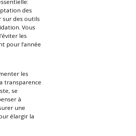
essentielle:
eptation des
 sur des outils
lidation. Vous
éviter les
nt pour l’année
umenter les
la transparence
ste, se
penser à
ssurer une
ur élargir la