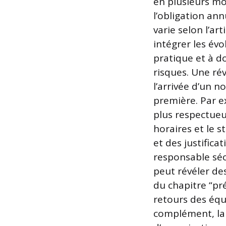
en plusieurs mot
l’obligation an
varie selon l’ar
intégrer les év
pratique et à d
risques. Une ré
l’arrivée d’un n
première. Par e
plus respectueu
horaires et le s
et des justifica
responsable sé
peut révéler de
du chapitre “pr
retours des équ
complément, la 