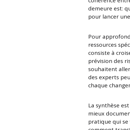
cohérence entre 
demeure est: qu
pour lancer une
Pour approfondir
ressources spéc
consiste à crois
prévision des ri
souhaitent alle
des experts peut
chaque change
La synthèse est
mieux documente
pratique qui se
comment transf