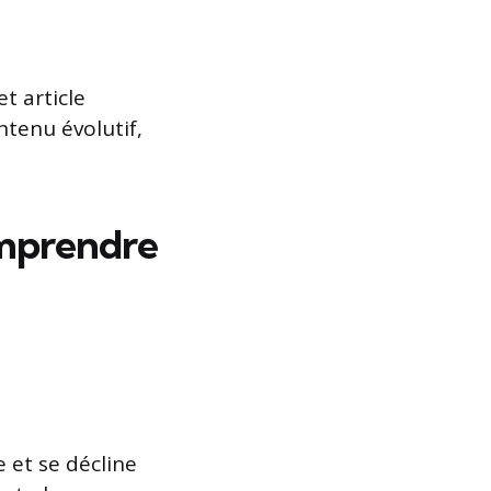
t article
ntenu évolutif,
omprendre
e et se décline