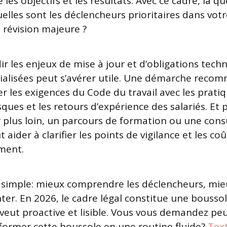
les objectifs et les résultats. Avec ce cadre, la q
elles sont les déclencheurs prioritaires dans vot
 révision majeure ?
 les enjeux de mise à jour et d’obligations techn
ialisées peut s’avérer utile. Une démarche rec
er les exigences du Code du travail avec les prati
sques et les retours d’expérience des salariés. Et
r plus loin, un parcours de formation ou une cons
 aider à clarifier les points de vigilance et les co
ment.
 simple: mieux comprendre les déclencheurs, mieu
r. En 2026, le cadre légal constitue une bousso
 veut proactive et lisible. Vous vous demandez pe
ormer cette boussole en une routine fluide?
Tex