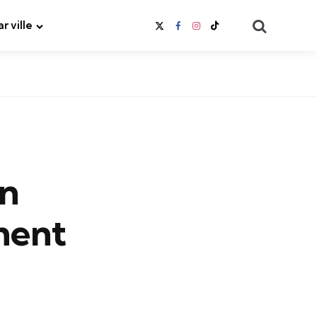
Search
ar ville
un
ment