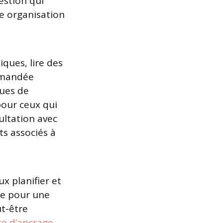
uestion qui
re organisation
iques, lire des
ommandée
ques de
 pour ceux qui
ultation avec
ûts associés à
x planifier et
le pour une
ut-être
te d’ancrage