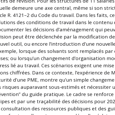
ifs de révision. Pour les structures de 11 salariés
nuelle demeure une axe central, même si son stric
ticle R. 4121–2 du Code du travail. Dans les faits, c
olutions des conditions de travail dans le contenu
ocumenter les décisions d’aménagement qui peuv
vision peut être déclenchée par la modification de
ouvel outil, ou encore l’introduction d’une nouvel
xemple, lorsque des solvants sont remplacés par 
ses; ou lorsqu’un changement d’organisation mod
tress lié au travail. Ces scénarios exigent une mise 
tions chiffrées. Dans ce contexte, l’expérience de M
curité d’une PME, montre qu’un simple changeme
s risques auparavant sous-estimés et nécessiter u
évention” du guide pratique. Le cadre se renforce 
ipes et par une traçabilité des décisions pour 202
consultation des ressources publiques et des gu