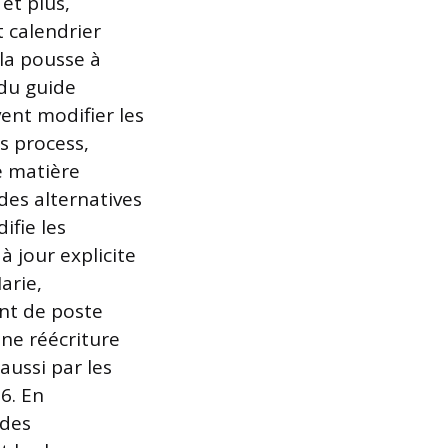
 et plus,
t calendrier
ela pousse à
 du guide
ent modifier les
s process,
le matière
des alternatives
ifie les
à jour explicite
arie,
nt de poste
ne réécriture
aussi par les
6. En
ides