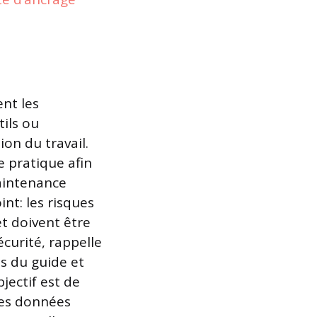
nt les
tils ou
on du travail.
e pratique afin
maintenance
nt: les risques
et doivent être
curité, rappelle
s du guide et
jectif est de
des données