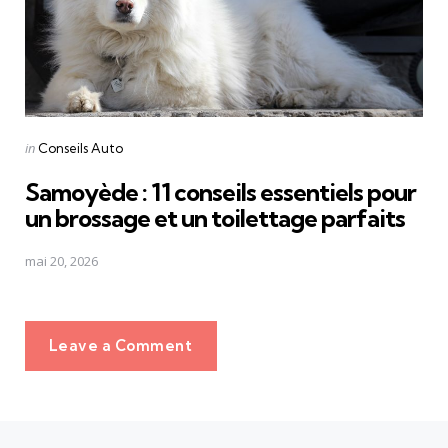
Posted
in
Conseils Auto
in
Samoyède : 11 conseils essentiels pour
un brossage et un toilettage parfaits
mai 20, 2026
Leave a Comment