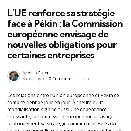
in
L’UE renforce sa stratégie
face à Pékin : la Commission
européenne envisage de
nouvelles obligations pour
certaines entreprises
Posted
by
Auto Expert
3 mois ago
0 Comments
5 min
by
Les relations entre l’Union européenne et Pékin se
complexifient de jour en jour. À l’heure où la
mondialisation signifie aussi une dépendance
croissante, la Commission européenne envisage
profondément sa stratégie commerciale. Face à la
chine, une nouvelle réglementation pourrait bientôt