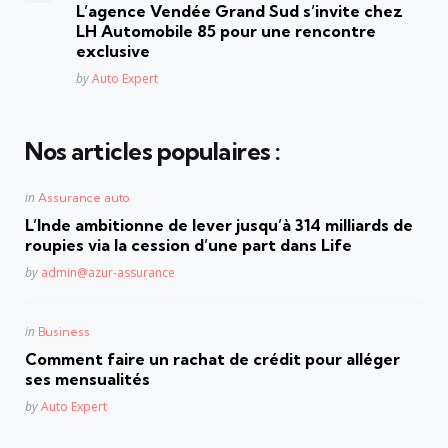
in
L’agence Vendée Grand Sud s’invite chez
LH Automobile 85 pour une rencontre
exclusive
Posted
by
Auto Expert
Nos articles populaires :
Posted
in
Assurance auto
in
L’Inde ambitionne de lever jusqu’à 314 milliards de
roupies via la cession d’une part dans Life
Posted
by
admin@azur-assurance
Posted
in
Business
in
Comment faire un rachat de crédit pour alléger
ses mensualités
Posted
by
Auto Expert