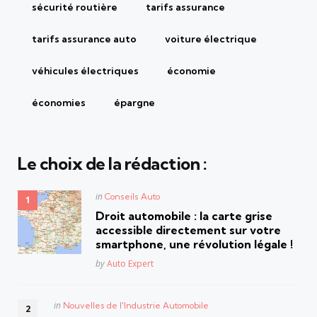
sécurité routière
tarifs assurance
tarifs assurance auto
voiture électrique
véhicules électriques
économie
économies
épargne
Le choix de la rédaction :
Posted
in
Conseils Auto
in
Droit automobile : la carte grise
accessible directement sur votre
smartphone, une révolution légale !
Posted
by
Auto Expert
Posted
in
Nouvelles de l'Industrie Automobile