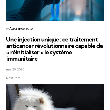
Posted
in
Assurance auto
in
Une injection unique : ce traitement
anticancer révolutionnaire capable de
« réinitialiser » le système
immunitaire
mai 20, 2026
Next Post