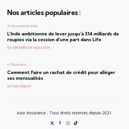
Nos articles populaires :
Posted
in
Assurance auto
in
L’Inde ambitionne de lever jusqu’à 314 milliards de
roupies via la cession d’une part dans Life
Posted
by
admin@azur-assurance
Posted
in
Business
in
Comment faire un rachat de crédit pour alléger
ses mensualités
Posted
by
Auto Expert
Azur Assurance - Tous droits réservés depuis 2021.