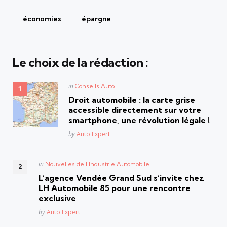
économies
épargne
Le choix de la rédaction :
Posted
in
Conseils Auto
in
Droit automobile : la carte grise
accessible directement sur votre
smartphone, une révolution légale !
Posted
by
Auto Expert
Posted
in
Nouvelles de l'Industrie Automobile
in
L’agence Vendée Grand Sud s’invite chez
LH Automobile 85 pour une rencontre
exclusive
Posted
by
Auto Expert