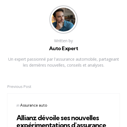
Written by
Auto Expert
Un expert passionné par l'assurance automobile, partageant
les dernières nouvelles, conseils et analyses.
Previous Post
Post
navigation
Posted
in
Assurance auto
in
Allianz dévoile ses nouvelles
expérimentations d'assurance