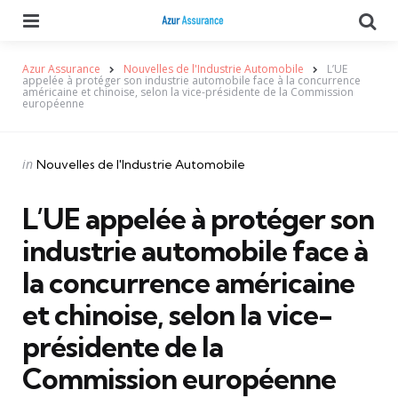
Menu
Se
Azur Assurance
Nouvelles de l'Industrie Automobile
L’UE
appelée à protéger son industrie automobile face à la concurrence
américaine et chinoise, selon la vice-présidente de la Commission
européenne
Categories
Posted
in
Nouvelles de l'Industrie Automobile
in
L’UE appelée à protéger son
industrie automobile face à
la concurrence américaine
et chinoise, selon la vice-
présidente de la
Commission européenne