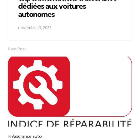
dédiées aux voitures
autonomes
novembre 9, 2025
Next Post
Posted
in
Assurance auto