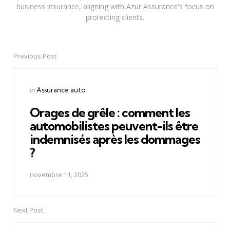
business insurance, aligning with Azur Assurance's focus on
protecting clients.
Previous Post
Post
navigation
Posted
in
Assurance auto
in
Orages de grêle : comment les
automobilistes peuvent-ils être
indemnisés après les dommages
?
novembre 11, 2025
Next Post