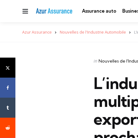
Menu
Assurance auto
Busine
Azur Assurance
Nouvelles de l'Industrie Automobile
L’
Categories
Posted
in
Nouvelles de l'Indu
in
L’indu
multip
export
proch