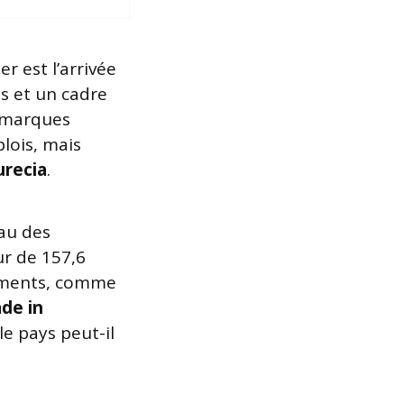
r est l’arrivée
es et un cadre
s marques
lois, mais
urecia
.
au des
ur de 157,6
egments, comme
de in
le pays peut-il