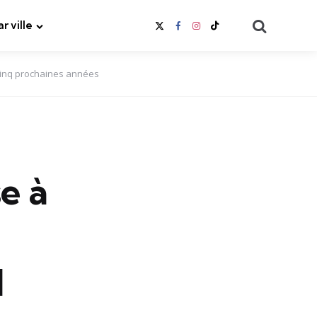
Search
ar ville
 cinq prochaines années
e à
q