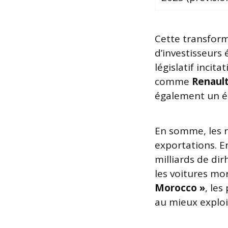
Cette transforma
d’investisseurs 
législatif inci
comme
Renaul
également un 
En somme, les r
exportations. E
milliards de d
les voitures mo
Morocco »
, les
au mieux exploi