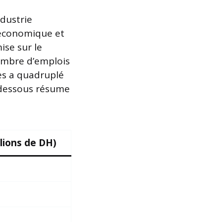
dustrie
 économique et
ise sur le
nombre d’emplois
res a quadruplé
i-dessous résume
llions de DH)