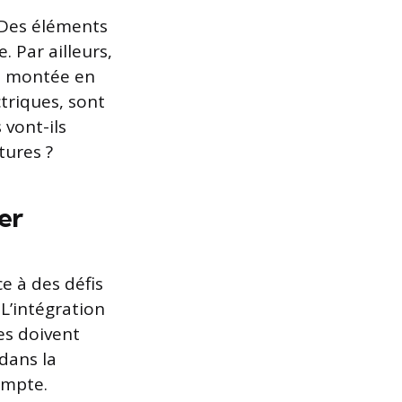
 Des éléments
e. Par ailleurs,
la montée en
ctriques, sont
vont-ils
tures ?
er
e à des défis
 L’intégration
es doivent
 dans la
ompte.