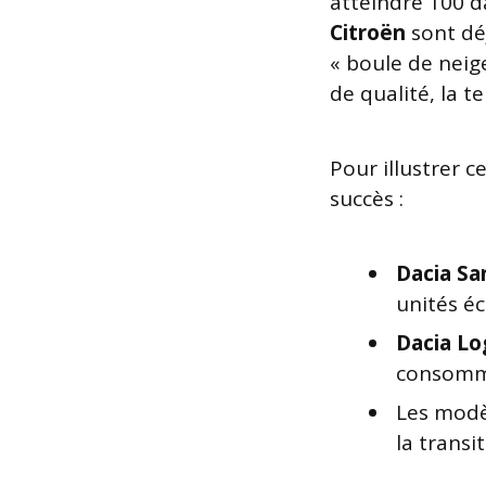
atteindre 100 
Citroën
sont déj
« boule de neige
de qualité, la 
Pour illustrer 
succès :
Dacia Sa
unités é
Dacia Lo
consomma
Les modèl
la transi