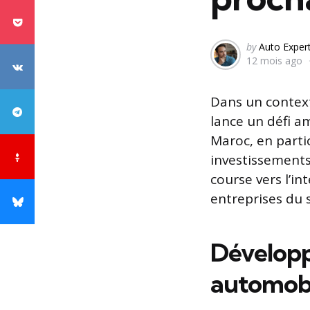
Posted
by
Auto Exper
12 mois ago
by
Dans un context
lance un défi am
Maroc, en parti
investissements
course vers l’i
entreprises du 
Développ
automobi