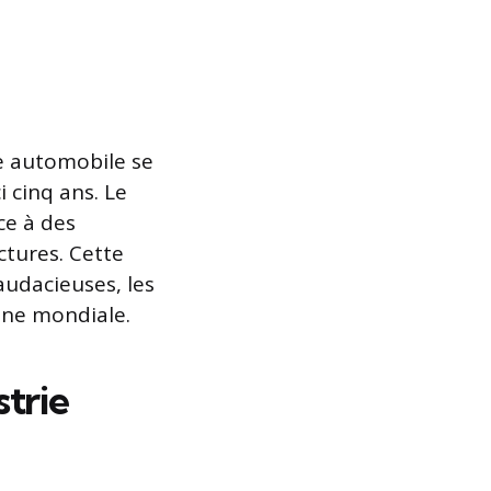
e automobile se
i cinq ans. Le
ce à des
ctures. Cette
audacieuses, les
ène mondiale.
trie