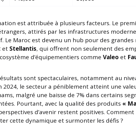
tion est attribuée à plusieurs facteurs. Le premie
étrangers, attirés par les infrastructures modern
tatif. Le Maroc est devenu un hub pour des grande
t
et
Stellantis
, qui offrent non seulement des emp
écosystème d’équipementiers comme
Valeo
et
Fa
ésultats sont spectaculaires, notamment au nive
n 2024, le secteur a péniblement atteint une vale
irhams, malgré une baisse de 7% dans certains s
ntées. Pourtant, avec la qualité des produits
« Ma
 perspectives d’avenir restent positives. Comment 
ter cette dynamique et surmonter les défis ?