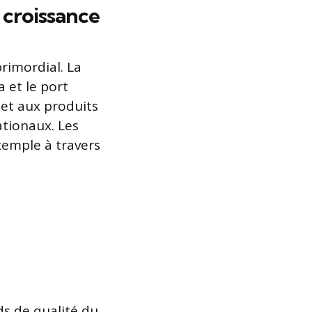
a croissance
primordial. La
a et le port
met aux produits
tionaux. Les
xemple à travers
ds de qualité du