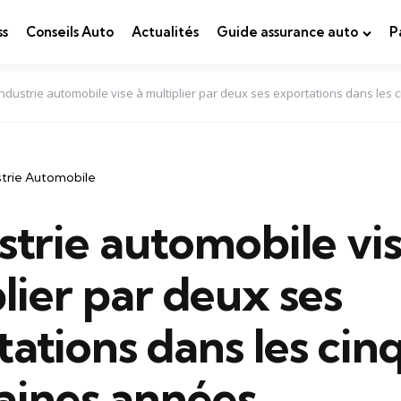
ss
Conseils Auto
Actualités
Guide assurance auto
P
industrie automobile vise à multiplier par deux ses exportations dans les
strie Automobile
strie automobile vis
lier par deux ses
ations dans les cin
aines années