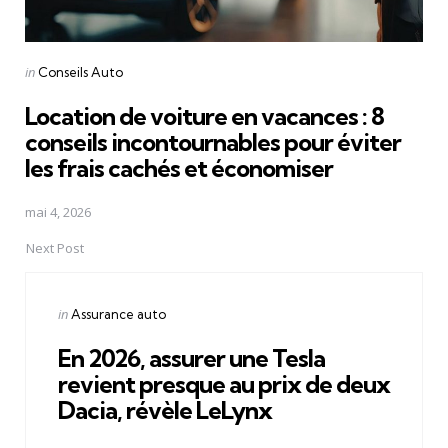
Posted
in
Conseils Auto
in
Location de voiture en vacances : 8
conseils incontournables pour éviter
les frais cachés et économiser
mai 4, 2026
Next Post
Posted
in
Assurance auto
in
En 2026, assurer une Tesla
revient presque au prix de deux
Dacia, révèle LeLynx