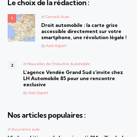
Le choix de la rédaction :
Posted
in
Conseils Auto
in
Droit automobile : la carte grise
accessible directement sur votre
smartphone, une révolution légale !
Posted
by
Auto Expert
Posted
in
Nouvelles de l'Industrie Automobile
in
L’agence Vendée Grand Sud s’invite chez
LH Automobile 85 pour une rencontre
exclusive
Posted
by
Auto Expert
Nos articles populaires :
Posted
in
Assurance auto
in