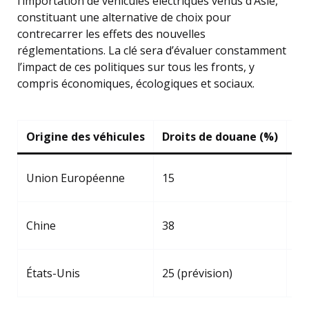
l’importation de véhicules électriques venus d’Asie,
constituant une alternative de choix pour
contrecarrer les effets des nouvelles
réglementations. La clé sera d’évaluer constamment
l’impact de ces politiques sur tous les fronts, y
compris économiques, écologiques et sociaux.
Origine des véhicules
Droits de douane (%)
Im
Au
Union Européenne
15
de
Di
Chine
38
vé
Ré
États-Unis
25 (prévision)
ex