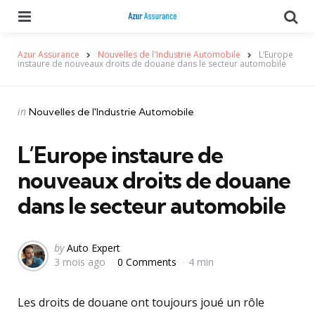
Menu
Se
Azur Assurance
Nouvelles de l'Industrie Automobile
L’Europe
instaure de nouveaux droits de douane dans le secteur automobile
Categories
Posted
in
Nouvelles de l'Industrie Automobile
in
L’Europe instaure de
nouveaux droits de douane
dans le secteur automobile
Posted
by
Auto Expert
3 mois ago
0 Comments
4 min
by
Les droits de douane ont toujours joué un rôle