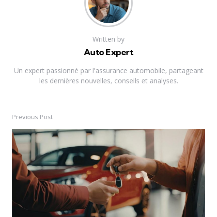
Written by
Auto Expert
Un expert passionné par l'assurance automobile, partageant
les dernières nouvelles, conseils et analyses.
Previous Post
Post
navigation