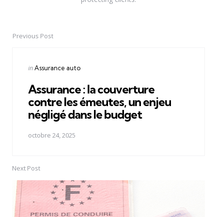
Previous Post
Post
navigation
Posted
in
Assurance auto
in
Assurance : la couverture
contre les émeutes, un enjeu
négligé dans le budget
octobre 24, 2025
Next Post