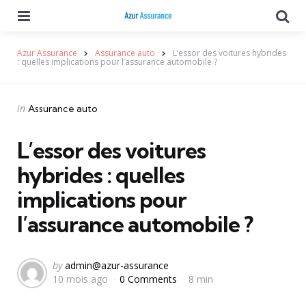
Menu
Se
Azur Assurance
Assurance auto
L’essor des voitures hybrides
: quelles implications pour l’assurance automobile ?
Categories
Posted
in
Assurance auto
in
L’essor des voitures
hybrides : quelles
implications pour
l’assurance automobile ?
Posted
by
admin@azur-assurance
10 mois ago
0 Comments
8 min
by