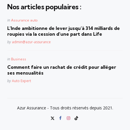
Nos articles populaires :
Posted
in
Assurance auto
in
L’Inde ambitionne de lever jusqu’à 314 milliards de
roupies via la cession d’une part dans Life
Posted
by
admin@azur-assurance
Posted
in
Business
in
Comment faire un rachat de crédit pour alléger
ses mensualités
Posted
by
Auto Expert
Azur Assurance - Tous droits réservés depuis 2021.