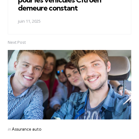
demeure constant
juin 11, 2025
Next Post
Posted
in
Assurance auto
in