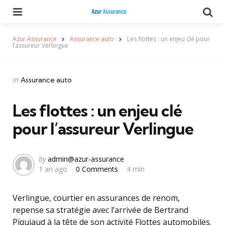
Menu
Se
Azur Assurance
Assurance auto
Les flottes : un enjeu clé pour
l’assureur Verlingue
Categories
Posted
in
Assurance auto
in
Les flottes : un enjeu clé
pour l’assureur Verlingue
Posted
by
admin@azur-assurance
1 an ago
0 Comments
4 min
by
Verlingue, courtier en assurances de renom,
repense sa stratégie avec l’arrivée de Bertrand
Piquiaud à la tête de son activité Flottes automobiles.