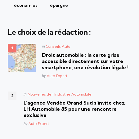
économies
épargne
Le choix de la rédaction :
Posted
in
Conseils Auto
in
Droit automobile : la carte grise
accessible directement sur votre
smartphone, une révolution légale !
Posted
by
Auto Expert
Posted
in
Nouvelles de l'Industrie Automobile
in
L’agence Vendée Grand Sud s’invite chez
LH Automobile 85 pour une rencontre
exclusive
Posted
by
Auto Expert