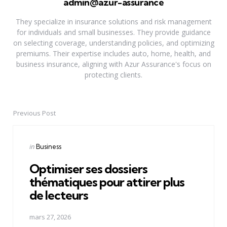
admin@azur-assurance
They specialize in insurance solutions and risk management
for individuals and small businesses. They provide guidance
on selecting coverage, understanding policies, and optimizing
premiums. Their expertise includes auto, home, health, and
business insurance, aligning with Azur Assurance's focus on
protecting clients.
Previous Post
Post
navigation
Posted
in
Business
in
Optimiser ses dossiers
thématiques pour attirer plus
de lecteurs
mars 27, 2026