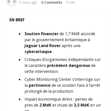
5 mois ago
0 Comments
9 min
by
EN BREF
Soutien financier
de 1,7 Md€ accordé
par le gouvernement britannique à
Jaguar Land Rover
après une
cyberattaque
.
Critiques d’organismes indépendants sur
le caractère
précédent dangereux
de
cette intervention.
Cyber Monitoring Center s’interroge sur
la
pertinence
de ce soutien face à l’arrêt
prolongé de la production.
Impact économique direct : pertes de
près de
2 Md€
et chute de
3,5 Md€
en un