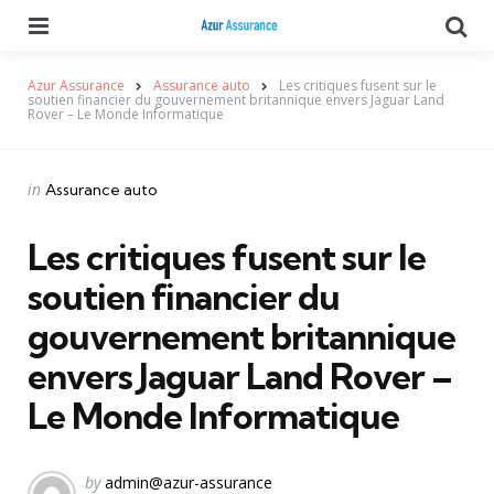
Menu
Se
Azur Assurance
Assurance auto
Les critiques fusent sur le
soutien financier du gouvernement britannique envers Jaguar Land
Rover – Le Monde Informatique
Categories
Posted
in
Assurance auto
in
Les critiques fusent sur le
soutien financier du
gouvernement britannique
envers Jaguar Land Rover –
Le Monde Informatique
Posted
by
admin@azur-assurance