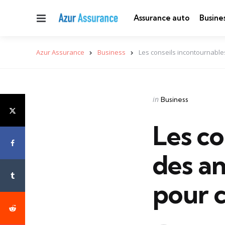
Menu
Assurance auto
Busine
Azur Assurance
Business
Les conseils incontournable
Categories
Posted
in
Business
in
Les co
des an
pour 