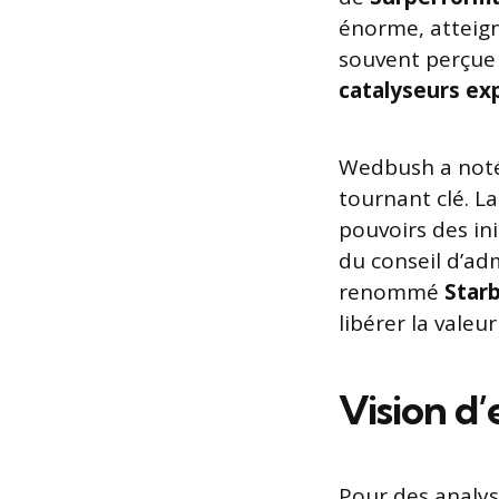
énorme, atteig
souvent perçue 
catalyseurs exp
Wedbush a noté 
tournant clé. L
pouvoirs des in
du conseil d’adm
renommé
Star
libérer la valeu
Vision d
Pour des analy