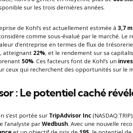
sponible sur les trois dernières années.
reprise de Kohl’s est actuellement estimée à
3,7 m
i considère comme sous-évalué par le marché. Le
valeur d’entreprise en termes de flux de trésoreri
, atteignant
22%
, et le rendement sur sa capitali
rprenant
50%
. Ces facteurs font de Kohl’s un
inve
r ceux qui recherchent des opportunités sur le 
or : Le potentiel caché révél
on s’est portée sur
TripAdvisor Inc
(NASDAQ:TRIP), 
de l’analyste par
Wedbush
. Avec une nouvelle re
ance
et un objectif de prix de
19$
, le potentiel d