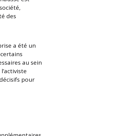
société,
té des
rise a été un
 certains
essaires au sein
l’activiste
décisifs pour
upplémentaires,