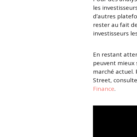
les investisseu
d’autres platef
rester au fait 
investisseurs l
En restant atte
peuvent mieux s
marché actuel. P
Street, consult
Finance
.