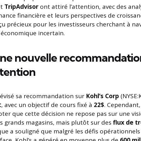
t
TripAdvisor
ont attiré l’attention, avec des an
ance financière et leurs perspectives de croissan
çu précieux pour les investisseurs cherchant à na
économique incertain.
 Une nouvelle recommandatio
ttention
révisé sa recommandation sur
Kohl’s Corp
(NYSE:K
t
, avec un objectif de cours fixé à
22$
. Cependant, 
ter que cette décision ne repose pas sur une vis
es grands magasins, mais plutôt sur des
flux de t
que a souligné que malgré les défis opérationnel
it face, Kohl’s a généré en moyenne plus de
600 mil