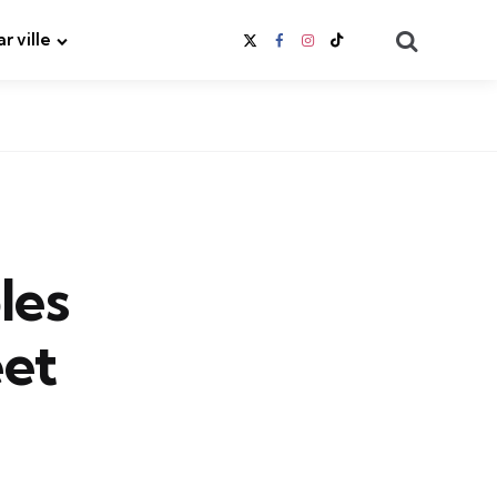
Search
ar ville
les
eet