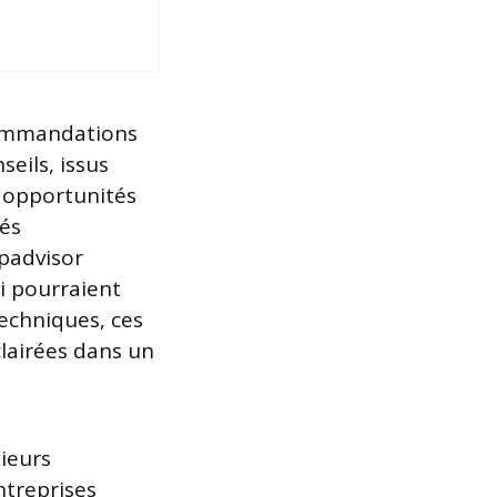
commandations
seils, issus
 opportunités
tés
padvisor
i pourraient
techniques, ces
clairées dans un
sieurs
ntreprises