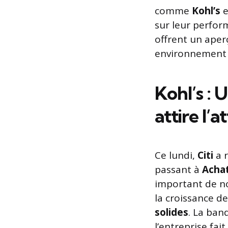
comme
Kohl’s
e
sur leur perform
offrent un aper
environnement 
Kohl’s :
attire l’a
Ce lundi,
Citi
a 
passant à
Acha
important de no
la croissance d
solides
. La ban
l’entreprise fa