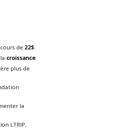
e cours de
22$
.
 la
croissance
.
nère plus de
ndation
enter la
sion LTRIP,