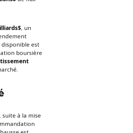
illiards$
, un
 rendement
e disponible est
sation boursière
stissement
marché.
é
suite à la mise
commandation
e hausse est