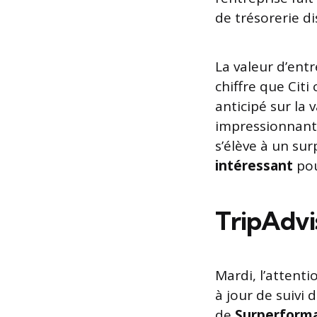
de trésorerie di
La valeur d’ent
chiffre que Cit
anticipé sur la 
impressionnant
s’élève à un su
intéressant
pou
TripAdvis
Mardi, l’attenti
à jour de suivi 
de
Surperform