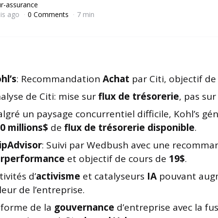
r-assurance
is ago
0 Comments
7 min
hl’s
: Recommandation
Achat
par Citi, objectif d
alyse de Citi: mise sur
flux de trésorerie
, pas sur
lgré un paysage concurrentiel difficile, Kohl’s gé
0 millions$
de
flux de trésorerie disponible
.
ipAdvisor
: Suivi par Wedbush avec une recomma
urperformance
et objectif de cours de
19$
.
tivités d’
activisme
et catalyseurs
IA
pouvant augm
leur de l’entreprise.
forme de la
gouvernance
d’entreprise avec la fu