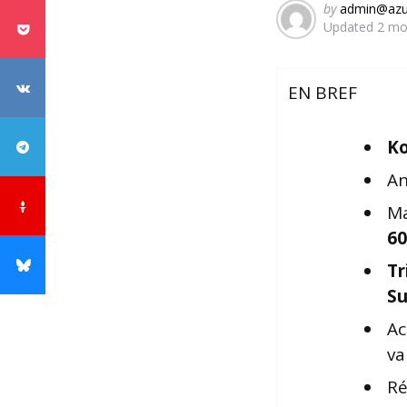
Posted
by
admin@azu
Updated
2 mo
by
EN BREF
Ko
An
Ma
60
Tr
S
Ac
va
Ré