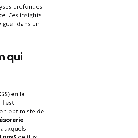
alyses profondes
ce. Ces insights
viguer dans un
n qui
SS) en la
il est
ion optimiste de
résorerie
s auxquels
lions$
de flux