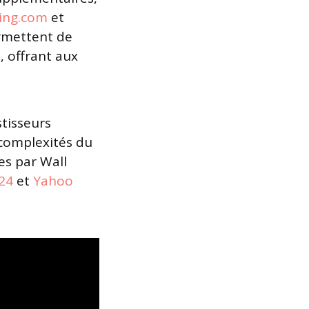
ting.com
et
ermettent de
, offrant aux
stisseurs
 complexités du
es par Wall
24
et
Yahoo