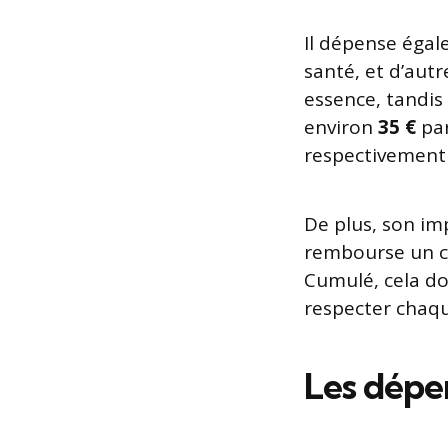
Il dépense éga
santé, et d’autr
essence, tandis
environ
35 €
par
respectivement
De plus, son im
rembourse un c
Cumulé, cela d
respecter chaq
Les dépen