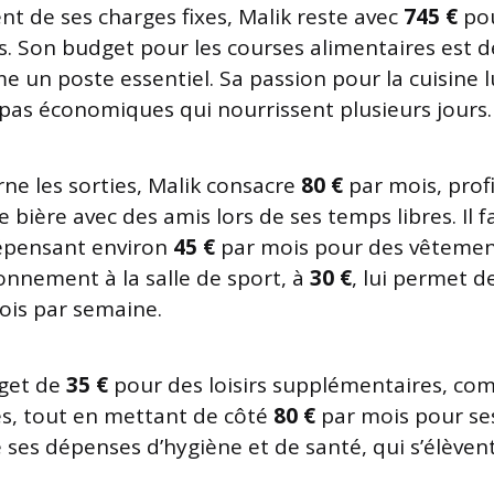
nt de ses charges fixes, Malik reste avec
745 €
pou
. Son budget pour les courses alimentaires est 
 un poste essentiel. Sa passion pour la cuisine 
pas économiques qui nourrissent plusieurs jours.
rne les sorties, Malik consacre
80 €
par mois, prof
 bière avec des amis lors de ses temps libres. Il 
épensant environ
45 €
par mois pour des vêtement
bonnement à la salle de sport, à
30 €
, lui permet d
fois par semaine.
dget de
35 €
pour des loisirs supplémentaires, com
res, tout en mettant de côté
80 €
par mois pour s
lle ses dépenses d’hygiène et de santé, qui s’élèven