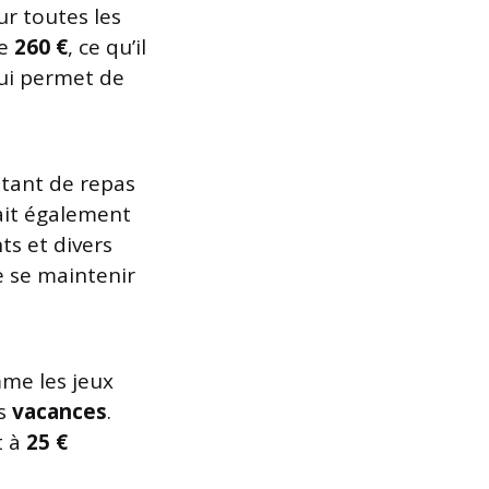
r toutes les
de
260 €
, ce qu’il
lui permet de
itant de repas
fait également
s et divers
e se maintenir
me les jeux
es
vacances
.
t à
25 €