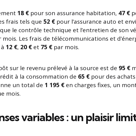
lement
18 €
pour son assurance habitation,
47 €
p
es frais tels que
52 €
pour l’assurance auto et env
 que le contrôle technique et l’entretien de son v
 mois. Les frais de télécommunications et d’énerg
 à
12 €
,
20 €
et
75 €
par mois.
pôt sur le revenu prélevé à la source est de
95 €
me
rédit à la consommation de
65 €
pour des achats
onne un total de
1 195 €
en charges fixes, un monta
ue mois.
ses variables : un plaisir limi