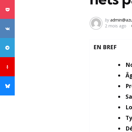
Posted
by
admin@azu
2 mois ago
by
EN BREF
N
Â
Pr
Sa
Lo
Ty
Dé