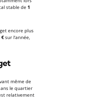
notamment lors
tal stable de
1
get encore plus
 €
sur l’année,
get
avant même de
ans le quartier
est relativement