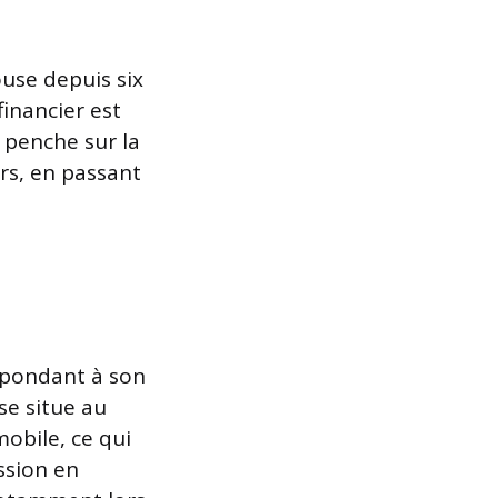
use depuis six
financier est
 penche sur la
irs, en passant
spondant à son
se situe au
mobile, ce qui
ssion en