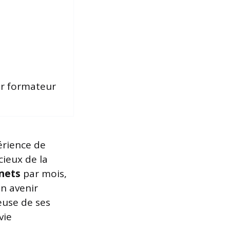
ir formateur
érience de
cieux de la
 nets
par mois,
un avenir
euse de ses
vie