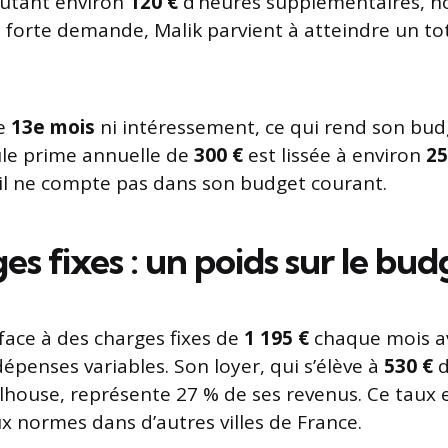
outant environ
120 €
d’heures supplémentaires, 
 forte demande, Malik parvient à atteindre un to
.
de
13e mois
ni intéressement, ce qui rend son bud
ule prime annuelle de
300 €
est lissée à environ
25
il ne compte pas dans son budget courant.
es fixes : un poids sur le bud
 face à des charges fixes de
1 195 €
chaque mois 
épenses variables. Son loyer, qui s’élève à
530 €
d
house, représente 27 % de ses revenus. Ce taux 
 normes dans d’autres villes de France.