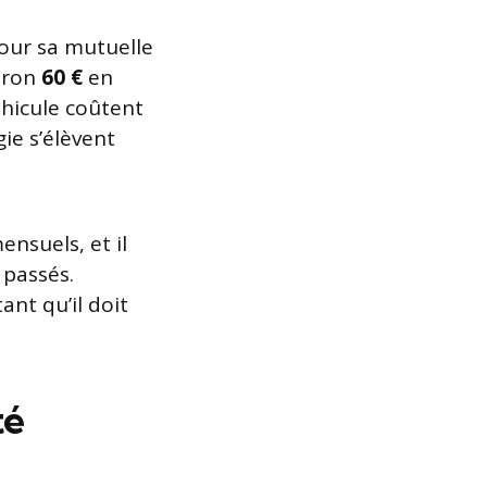
our sa mutuelle
iron
60 €
en
éhicule coûtent
ie s’élèvent
nsuels, et il
 passés.
nt qu’il doit
té