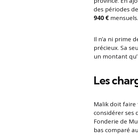
province. En aj
des périodes de
940 €
mensuels
Il n’a ni prime 
précieux. Sa se
un montant qu’
Les charg
Malik doit faire
considérer ses d
Fonderie de Mul
bas comparé aux