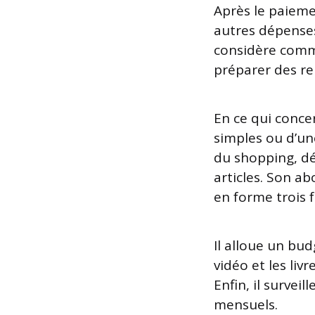
Après le paieme
autres dépenses
considère comme
préparer des re
En ce qui conce
simples ou d’une
du shopping, d
articles. Son a
en forme trois 
Il alloue un bu
vidéo et les liv
Enfin, il survei
mensuels.