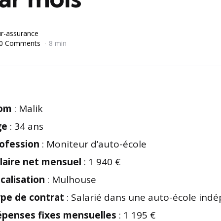
r-assurance
0 Comments
8 min
om
: Malik
ge
: 34 ans
ofession
: Moniteur d’auto-école
laire net mensuel
: 1 940 €
calisation
: Mulhouse
pe de contrat
: Salarié dans une auto-école ind
penses fixes mensuelles
: 1 195 €