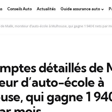
ss
Conseils Auto
Actualités
Guide assurance auto
P
 de Malik, moniteur d’auto-école à Mulhouse, qui gagne 1 940 € nets par m
mptes détaillés de 
eur d’auto-école à
se, qui gagne 1 94
ar mois