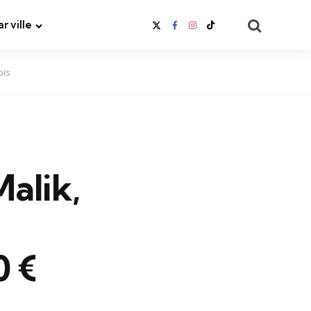
Search
ar ville
ois
Malik,
0 €