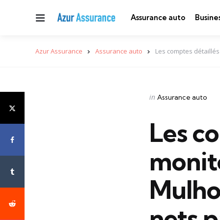
Menu
Assurance auto
Busine
Azur Assurance
Assurance auto
Les comptes détaillés
Categories
Posted
in
Assurance auto
in
Les co
monit
Mulhou
nets p