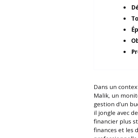
Dé
To
Ép
Ob
Pr
Dans un contex
Malik, un monit
gestion d’un bu
il jongle avec d
financier plus 
finances et les 