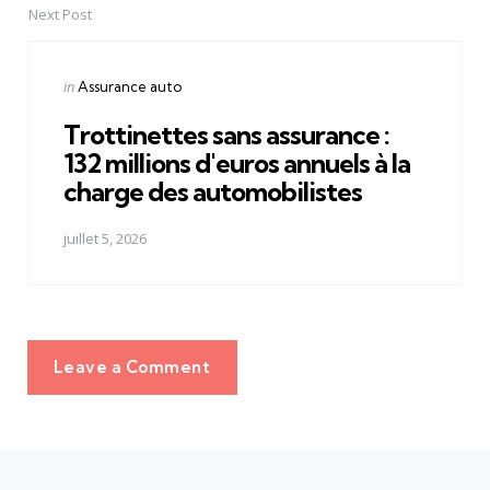
Next Post
Posted
in
Assurance auto
in
Trottinettes sans assurance :
132 millions d'euros annuels à la
charge des automobilistes
juillet 5, 2026
Leave a Comment