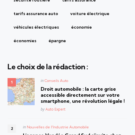
sécurité routière
tarifs assurance
tarifs assurance auto
voiture électrique
véhicules électriques
économie
économies
épargne
Le choix de la rédaction :
Posted
in
Conseils Auto
in
Droit automobile : la carte grise
accessible directement sur votre
smartphone, une révolution légale !
Posted
by
Auto Expert
Posted
in
Nouvelles de l'Industrie Automobile
in