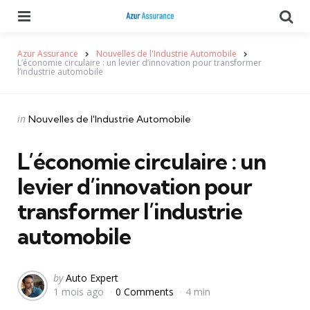
Menu
Se
Azur Assurance
Nouvelles de l'Industrie Automobile
L’économie circulaire : un levier d’innovation pour transformer
l’industrie automobile
Categories
Posted
in
Nouvelles de l'Industrie Automobile
in
L’économie circulaire : un
levier d’innovation pour
transformer l’industrie
automobile
Posted
by
Auto Expert
1 mois ago
0 Comments
4 min
by