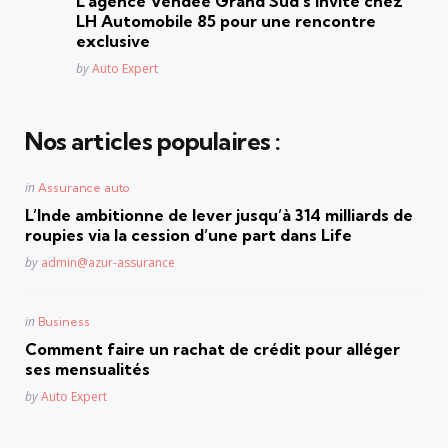
L’agence Vendée Grand Sud s’invite chez
LH Automobile 85 pour une rencontre
exclusive
Posted
by
Auto Expert
Nos articles populaires :
Posted
in
Assurance auto
in
L’Inde ambitionne de lever jusqu’à 314 milliards de
roupies via la cession d’une part dans Life
Posted
by
admin@azur-assurance
Posted
in
Business
in
Comment faire un rachat de crédit pour alléger
ses mensualités
Posted
by
Auto Expert