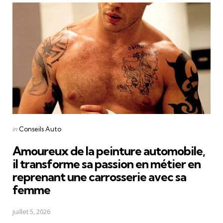
navigation
Posted
in
Conseils Auto
in
Amoureux de la peinture automobile,
il transforme sa passion en métier en
reprenant une carrosserie avec sa
femme
juillet 5, 2026