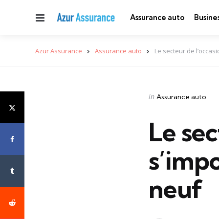
Menu
Assurance auto
Busine
Azur Assurance
Assurance auto
Le secteur de l’occas
Categories
Posted
in
Assurance auto
in
Le sec
s’imp
neuf