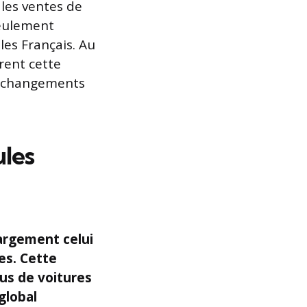
 les ventes de
seulement
es Français. Au
trent cette
es changements
ules
largement celui
es. Cette
lus
de voitures
global