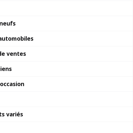
 neufs
 automobiles
 de ventes
ciens
’occasion
s variés