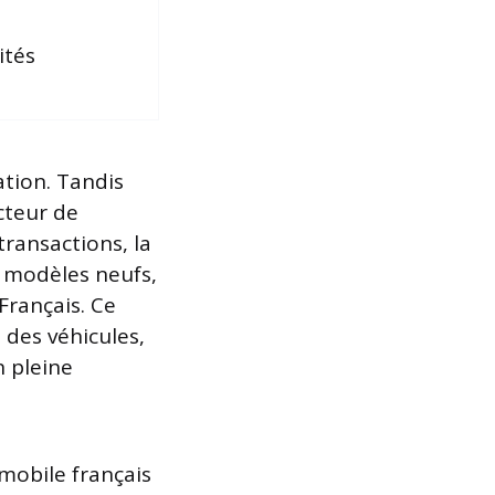
ités
ation. Tandis
cteur de
transactions, la
 modèles neufs,
Français. Ce
des véhicules,
n pleine
mobile français