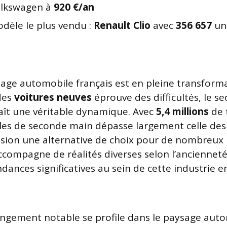
lkswagen à
920 €/an
dèle le plus vendu :
Renault Clio
avec
356 657
un
ysage automobile français est en pleine transform
des
voitures neuves
éprouve des difficultés, le se
ît une véritable dynamique. Avec
5,4 millions
de 
les de seconde main dépasse largement celle des
casion une alternative de choix pour de nombreux 
ompagne de réalités diverses selon l’ancienneté 
dances significatives au sein de cette industrie e
ngement notable se profile dans le paysage auto