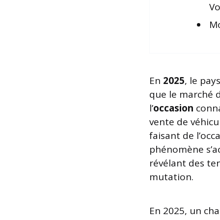
Vo
Mo
En
2025
, le pa
que le marché 
l’
occasion
conna
vente de véhicu
faisant de l’oc
phénomène s’acc
révélant des ten
mutation.
En 2025, un cha