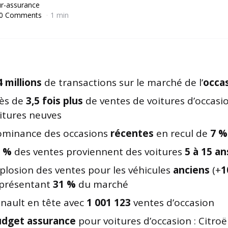
r-assurance
0 Comments
1 min
4 millions
de transactions sur le marché de l’
occa
ès de
3,5 fois plus
de ventes de voitures d’occasi
itures neuves
minance des occasions
récentes
en recul de
7 %
1 %
des ventes proviennent des voitures
5 à 15 an
plosion des ventes pour les véhicules
anciens
(+
1
présentant
31 %
du marché
nault en tête avec
1 001 123
ventes d’occasion
dget assurance
pour voitures d’occasion : Citro