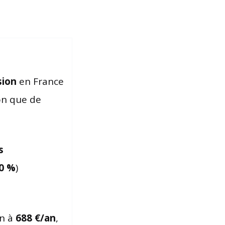
sion
en France
on que de
s
0 %
)
ën à
688 €/an
,