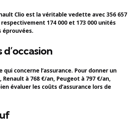
ault Clio
est la véritable vedette avec
356 657
ec respectivement
174 000
et
173 000
unités
s éprouvées.
s d’occasion
e qui concerne l’assurance. Pour donner un
,
Renault
à
768 €/an
,
Peugeot
à
797 €/an
,
en évaluer les coûts d’assurance lors de
euf