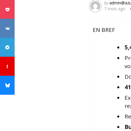
Posted
by
admin@azu
7 mois ago
by
EN BREF
5,
Pr
vo
Do
4
Ex
re
Re
Bu