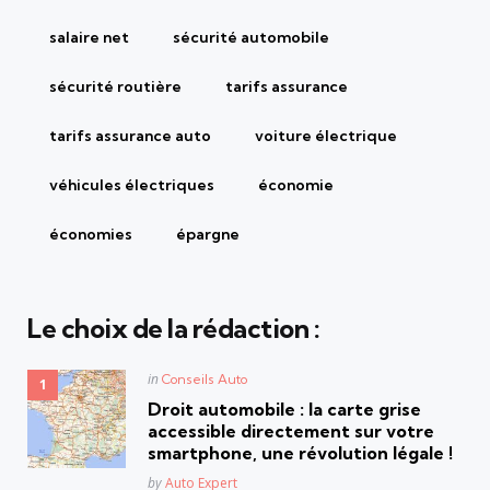
salaire net
sécurité automobile
sécurité routière
tarifs assurance
tarifs assurance auto
voiture électrique
véhicules électriques
économie
économies
épargne
Le choix de la rédaction :
Posted
in
Conseils Auto
in
Droit automobile : la carte grise
accessible directement sur votre
smartphone, une révolution légale !
Posted
by
Auto Expert