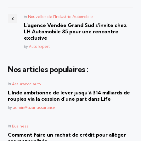
Posted
in
Nouvelles de l'Industrie Automobile
in
L’agence Vendée Grand Sud s’invite chez
LH Automobile 85 pour une rencontre
exclusive
Posted
by
Auto Expert
Nos articles populaires :
Posted
in
Assurance auto
in
L’Inde ambitionne de lever jusqu’à 314 milliards de
roupies via la cession d’une part dans Life
Posted
by
admin@azur-assurance
Posted
in
Business
in
Comment faire un rachat de crédit pour alléger