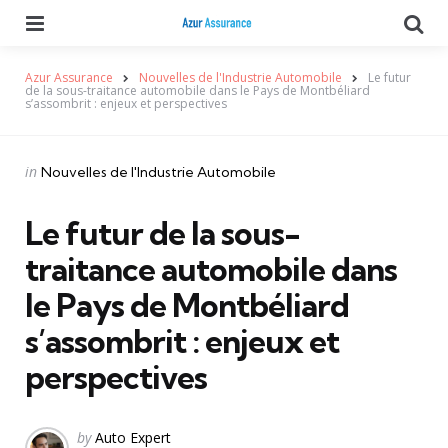
Menu
Se
Azur Assurance
Nouvelles de l'Industrie Automobile
Le futur
de la sous-traitance automobile dans le Pays de Montbéliard
s’assombrit : enjeux et perspectives
Categories
Posted
in
Nouvelles de l'Industrie Automobile
in
Le futur de la sous-
traitance automobile dans
le Pays de Montbéliard
s’assombrit : enjeux et
perspectives
Posted
by
Auto Expert