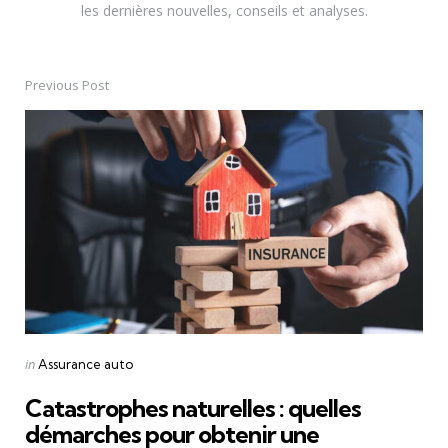
les dernières nouvelles, conseils et analyses.
Previous Post
Post
navigation
Posted
in
Assurance auto
in
Catastrophes naturelles : quelles
démarches pour obtenir une