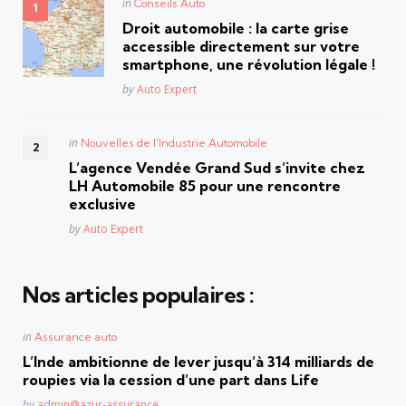
Posted
in
Conseils Auto
in
Droit automobile : la carte grise
accessible directement sur votre
smartphone, une révolution légale !
Posted
by
Auto Expert
Posted
in
Nouvelles de l'Industrie Automobile
in
L’agence Vendée Grand Sud s’invite chez
LH Automobile 85 pour une rencontre
exclusive
Posted
by
Auto Expert
Nos articles populaires :
Posted
in
Assurance auto
in
L’Inde ambitionne de lever jusqu’à 314 milliards de
roupies via la cession d’une part dans Life
Posted
by
admin@azur-assurance