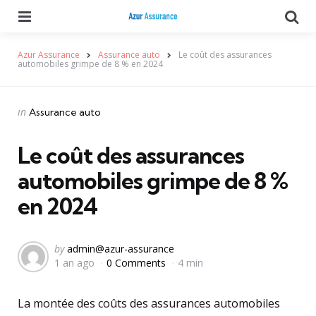
Menu
Se
Azur Assurance
Assurance auto
Le coût des assurances
automobiles grimpe de 8 % en 2024
Categories
Posted
in
Assurance auto
in
Le coût des assurances
automobiles grimpe de 8 %
en 2024
Posted
by
admin@azur-assurance
1 an ago
0 Comments
4 min
by
La montée des coûts des assurances automobiles