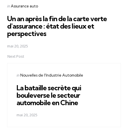
Posted
in
Assurance auto
in
Un an après la fin de la carte verte
d'assurance : état des lieux et
perspectives
mai 20, 2025
Next Post
Posted
in
Nouvelles de l'Industrie Automobile
in
La bataille secrète qui
bouleverse le secteur
automobile en Chine
mai 20, 2025