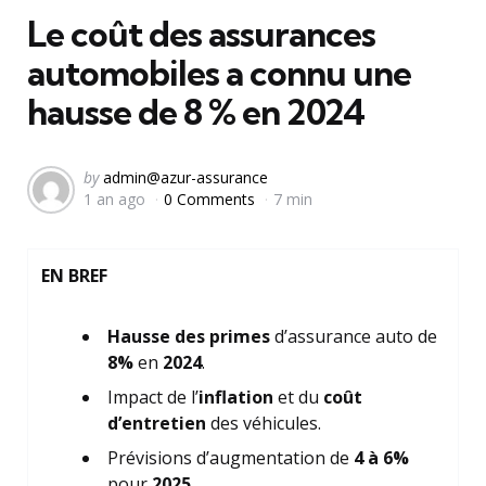
Le coût des assurances
automobiles a connu une
hausse de 8 % en 2024
Posted
by
admin@azur-assurance
1 an ago
0 Comments
7 min
by
EN BREF
Hausse des primes
d’assurance auto de
8%
en
2024
.
Impact de l’
inflation
et du
coût
d’entretien
des véhicules.
Prévisions d’augmentation de
4 à 6%
pour
2025
.