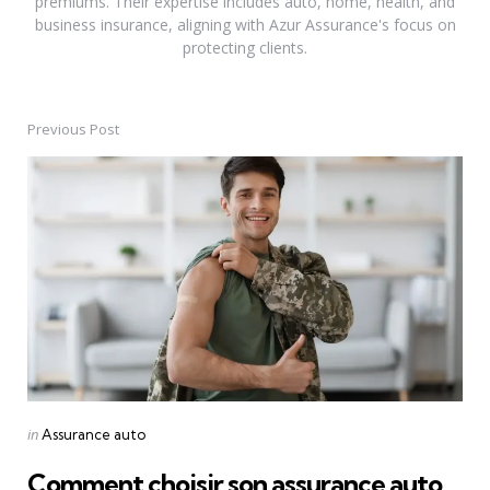
premiums. Their expertise includes auto, home, health, and
business insurance, aligning with Azur Assurance's focus on
protecting clients.
Previous Post
Post
navigation
Posted
in
Assurance auto
in
Comment choisir son assurance auto