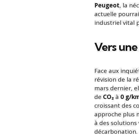
Peugeot
, la n
actuelle pourra
industriel vital
Vers une
Face aux inqui
révision de la r
mars dernier, e
de
CO₂
à
0 g/k
croissant des co
approche plus 
à des solutions
décarbonation.