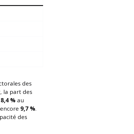
ectorales des
, la part des
e
8,4 %
au
t encore
9,7 %
.
pacité des