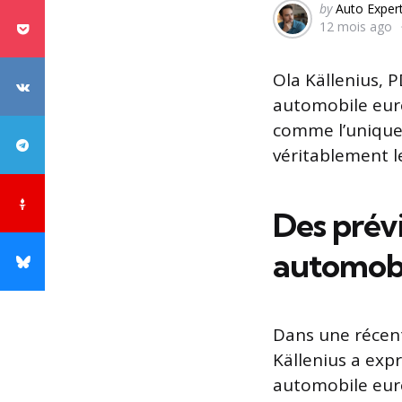
Posted
by
Auto Exper
12 mois ago
by
Ola Källenius, P
automobile euro
comme l’unique 
véritablement 
Des prévi
automob
Dans une récen
Källenius a exp
automobile euro