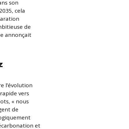
ans son
2035, cela
laration
mbitieuse de
le annonçait
z
e l’évolution
 rapide vers
mots, « nous
gent de
logiquement
décarbonation et