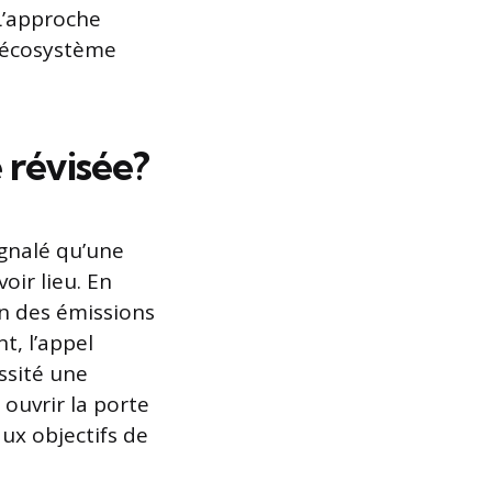
 L’approche
n écosystème
 révisée?
gnalé qu’une
oir lieu. En
on des émissions
t, l’appel
ssité une
ouvrir la porte
ux objectifs de