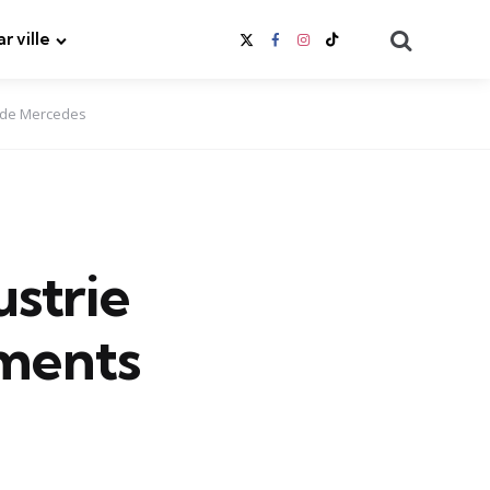
Search
ar ville
nt de Mercedes
ustrie
ements