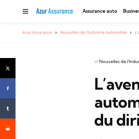
Menu
Assurance auto
Busine
Azur Assurance
Nouvelles de l'Industrie Automobile
L’
Categories
Posted
in
Nouvelles de l'Indu
in
L’aven
automo
du di