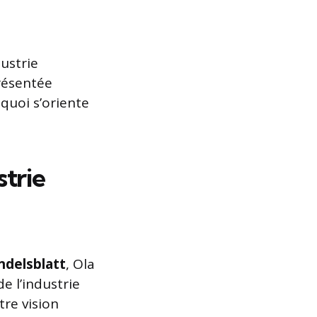
dustrie
résentée
quoi s’oriente
strie
ndelsblatt
, Ola
e l’industrie
re vision