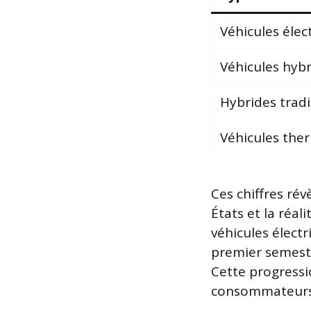
Véhicules élec
Véhicules hyb
Hybrides tradi
Véhicules the
Ces chiffres rév
États et la réa
véhicules électr
premier semestr
Cette progressi
consommateurs 