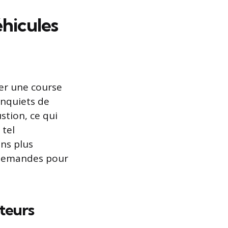
éhicules
er une course
inquiets de
stion, ce qui
 tel
ons plus
 demandes pour
teurs