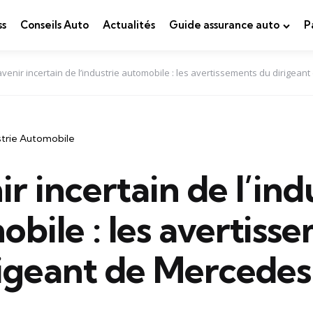
ss
Conseils Auto
Actualités
Guide assurance auto
P
avenir incertain de l’industrie automobile : les avertissements du dirigea
strie Automobile
ir incertain de l’ind
bile : les avertiss
rigeant de Mercedes