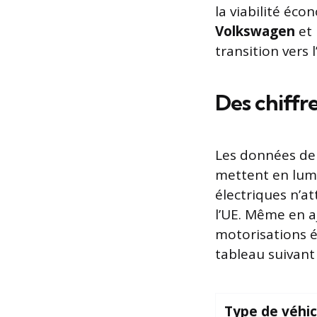
la viabilité éc
Volkswagen
et
transition vers 
Des chiffre
Les données de 
mettent en lumi
électriques n’a
l’UE. Même en a
motorisations él
tableau suivant
Type de véhic