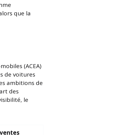
comme
lors que la
omobiles (ACEA)
s de voitures
des ambitions de
art des
ibilité, le
 ventes