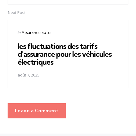
Next Post
Posted
in
Assurance auto
in
les fluctuations des tarifs
d'assurance pour les véhicules
électriques
août 7, 2025
Leave a Comment