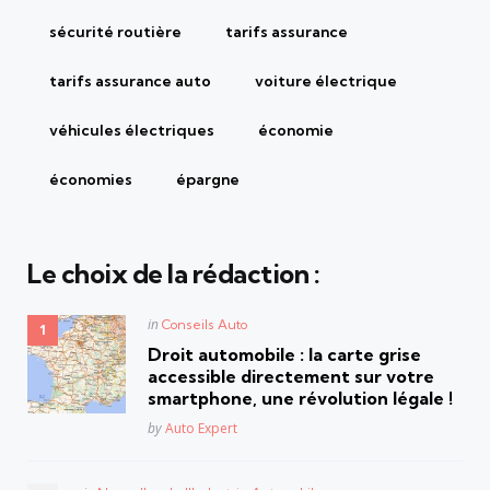
sécurité routière
tarifs assurance
tarifs assurance auto
voiture électrique
véhicules électriques
économie
économies
épargne
Le choix de la rédaction :
Posted
in
Conseils Auto
in
Droit automobile : la carte grise
accessible directement sur votre
smartphone, une révolution légale !
Posted
by
Auto Expert