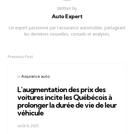
Written by
Auto Expert
Un expert passionné par l'assurance automobile, partageant
les dernières nouvelles, conseils et analyses.
Previous Post
Post
navigation
Posted
in
Assurance auto
in
L'augmentation des prix des
voitures incite les Québécois à
prolonger la durée de vie de leur
véhicule
août 6, 2025