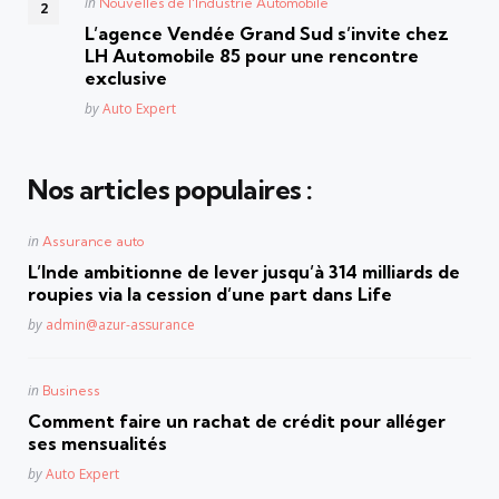
Posted
in
Nouvelles de l'Industrie Automobile
in
L’agence Vendée Grand Sud s’invite chez
LH Automobile 85 pour une rencontre
exclusive
Posted
by
Auto Expert
Nos articles populaires :
Posted
in
Assurance auto
in
L’Inde ambitionne de lever jusqu’à 314 milliards de
roupies via la cession d’une part dans Life
Posted
by
admin@azur-assurance
Posted
in
Business
in
Comment faire un rachat de crédit pour alléger
ses mensualités
Posted
by
Auto Expert