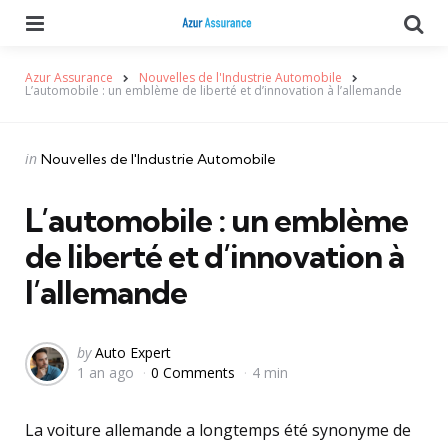
Menu
Se
Azur Assurance
Nouvelles de l'Industrie Automobile
L’automobile : un emblème de liberté et d’innovation à l’allemande
Categories
Posted
in
Nouvelles de l'Industrie Automobile
in
L’automobile : un emblème
de liberté et d’innovation à
l’allemande
Posted
by
Auto Expert
1 an ago
0 Comments
4 min
by
La voiture allemande a longtemps été synonyme de