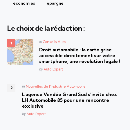
économies
épargne
Le choix de la rédaction :
Posted
in
Conseils Auto
in
Droit automobile : la carte grise
accessible directement sur votre
smartphone, une révolution légale !
Posted
by
Auto Expert
Posted
in
Nouvelles de l'Industrie Automobile
in
L’agence Vendée Grand Sud s’invite chez
LH Automobile 85 pour une rencontre
exclusive
Posted
by
Auto Expert