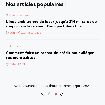
Nos articles populaires :
Posted
in
Assurance auto
in
L’Inde ambitionne de lever jusqu’à 314 milliards de
roupies via la cession d’une part dans Life
Posted
by
admin@azur-assurance
Posted
in
Business
in
Comment faire un rachat de crédit pour alléger
ses mensualités
Posted
by
Auto Expert
Azur Assurance - Tous droits réservés depuis 2021.