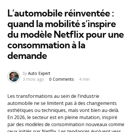
in
L’automobile réinventée :
quand la mobilité s’inspire
du modèle Netflix pour une
consommation à la
demande
Posted
by
Auto Expert
3 mois ago
0 Comments
4 min
by
Les transformations au sein de l’industrie
automobile ne se limitent pas à des changements
esthétiques ou techniques, mais vont bien au-delà.
En 2026, le secteur est en pleine mutation, inspiré
par des modèles de consommation nouveaux comme
ceux initiés par Netflix. Les tendances évoluent vers