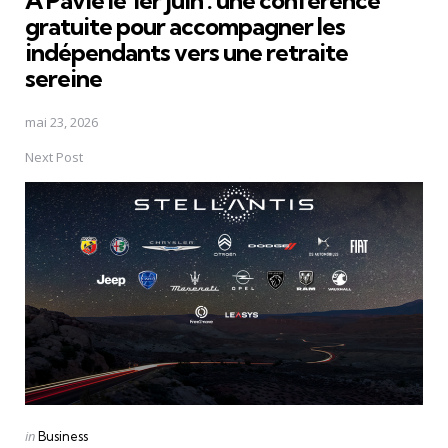
À Pavie le 1er juin : une conférence
gratuite pour accompagner les
indépendants vers une retraite
sereine
mai 23, 2026
Next Post
Posted
in
Business