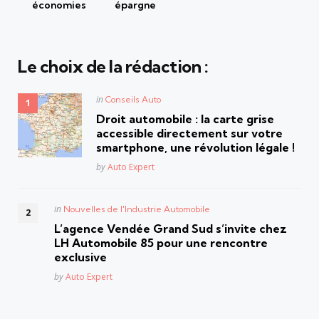
économies
épargne
Le choix de la rédaction :
Posted
in
Conseils Auto
in
Droit automobile : la carte grise
accessible directement sur votre
smartphone, une révolution légale !
Posted
by
Auto Expert
Posted
in
Nouvelles de l'Industrie Automobile
in
L’agence Vendée Grand Sud s’invite chez
LH Automobile 85 pour une rencontre
exclusive
Posted
by
Auto Expert