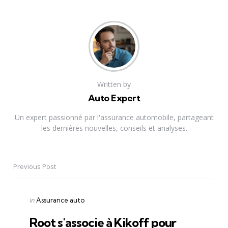
Written by
Auto Expert
Un expert passionné par l'assurance automobile, partageant
les dernières nouvelles, conseils et analyses.
Previous Post
Post
navigation
Posted
in
Assurance auto
in
Root s'associe à Kikoff pour