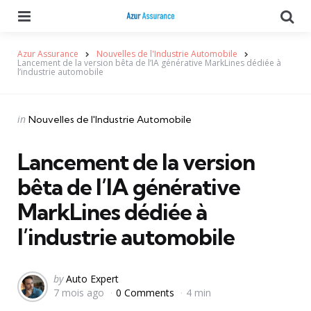
Menu
Se
Azur Assurance
Nouvelles de l'Industrie Automobile
Lancement de la version bêta de l’IA générative MarkLines dédiée à
l’industrie automobile
Categories
Posted
in
Nouvelles de l'Industrie Automobile
in
Lancement de la version
bêta de l’IA générative
MarkLines dédiée à
l’industrie automobile
Posted
by
Auto Expert
7 mois ago
0 Comments
4 min
by