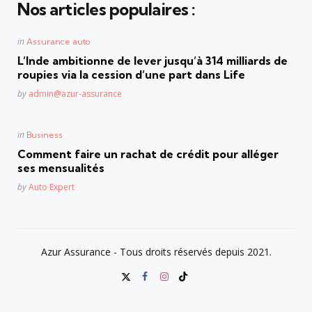
Nos articles populaires :
Posted
in
Assurance auto
in
L’Inde ambitionne de lever jusqu’à 314 milliards de
roupies via la cession d’une part dans Life
Posted
by
admin@azur-assurance
Posted
in
Business
in
Comment faire un rachat de crédit pour alléger
ses mensualités
Posted
by
Auto Expert
Azur Assurance - Tous droits réservés depuis 2021.