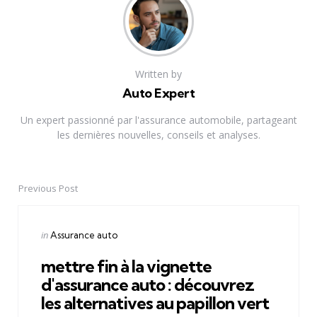
Written by
Auto Expert
Un expert passionné par l'assurance automobile, partageant
les dernières nouvelles, conseils et analyses.
Previous Post
Post
navigation
Posted
in
Assurance auto
in
mettre fin à la vignette
d'assurance auto : découvrez
les alternatives au papillon vert