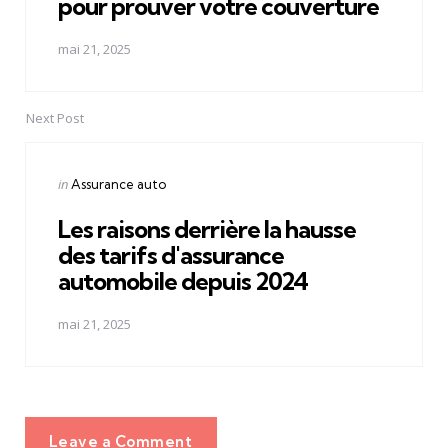
pour prouver votre couverture
mai 21, 2025
Next Post
Posted
in
Assurance auto
in
Les raisons derrière la hausse
des tarifs d'assurance
automobile depuis 2024
mai 21, 2025
Leave a Comment