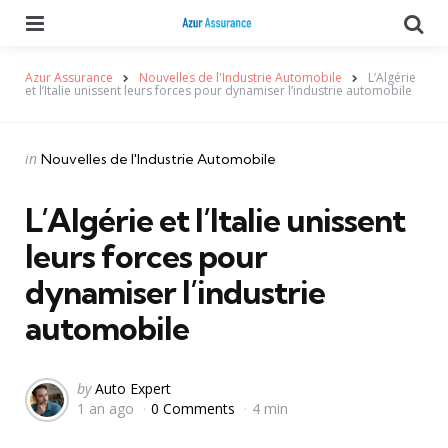
Menu
Se
Azur Assurance
Nouvelles de l'Industrie Automobile
L’Algérie
et l’Italie unissent leurs forces pour dynamiser l’industrie automobile
Categories
Posted
in
Nouvelles de l'Industrie Automobile
in
L’Algérie et l’Italie unissent
leurs forces pour
dynamiser l’industrie
automobile
Posted
by
Auto Expert
1 an ago
0 Comments
4 min
by