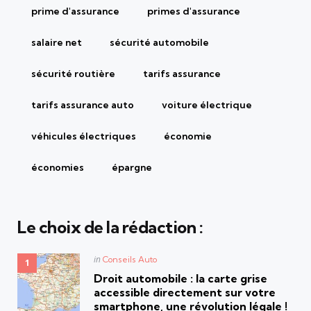
prime d'assurance
primes d'assurance
salaire net
sécurité automobile
sécurité routière
tarifs assurance
tarifs assurance auto
voiture électrique
véhicules électriques
économie
économies
épargne
Le choix de la rédaction :
Posted
in
Conseils Auto
in
Droit automobile : la carte grise
accessible directement sur votre
smartphone, une révolution légale !