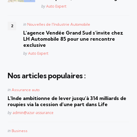
Posted
by
Auto Expert
Posted
in
Nouvelles de l'Industrie Automobile
in
L’agence Vendée Grand Sud s’invite chez
LH Automobile 85 pour une rencontre
exclusive
Posted
by
Auto Expert
Nos articles populaires :
Posted
in
Assurance auto
in
L’Inde ambitionne de lever jusqu’à 314 milliards de
roupies via la cession d’une part dans Life
Posted
by
admin@azur-assurance
Posted
in
Business
in