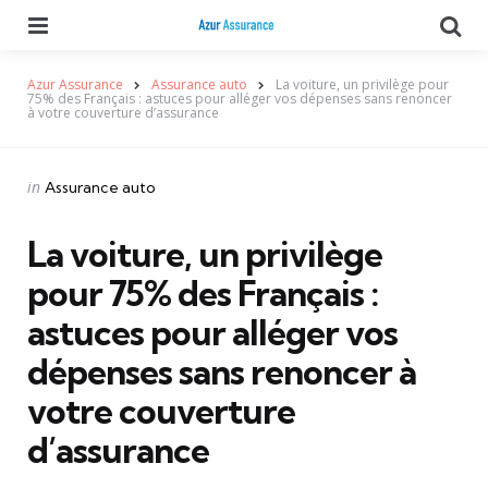
Menu
Se
Azur Assurance
Assurance auto
La voiture, un privilège pour
75% des Français : astuces pour alléger vos dépenses sans renoncer
à votre couverture d’assurance
Categories
Posted
in
Assurance auto
in
La voiture, un privilège
pour 75% des Français :
astuces pour alléger vos
dépenses sans renoncer à
votre couverture
d’assurance