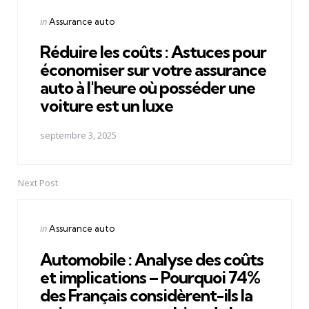
navigation
Posted
in
Assurance auto
in
Réduire les coûts : Astuces pour
économiser sur votre assurance
auto à l'heure où posséder une
voiture est un luxe
septembre 3, 2025
Next Post
Posted
in
Assurance auto
in
Automobile : Analyse des coûts
et implications – Pourquoi 74%
des Français considèrent-ils la