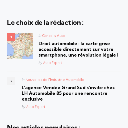
Le choix de la rédaction :
Posted
in
Conseils Auto
in
Droit automobile : la carte grise
accessible directement sur votre
smartphone, une révolution légale !
Posted
by
Auto Expert
Posted
in
Nouvelles de l'Industrie Automobile
in
L’agence Vendée Grand Sud s’invite chez
LH Automobile 85 pour une rencontre
exclusive
Posted
by
Auto Expert
Nos articles populaires :