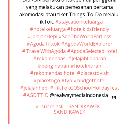
yang melakukan pemesanan pertama
akomodasi atau tiket Things-To-Do melalui
TikTok.
#staycationkeluarga
#hotelkeluarga
#hotelkidsfriendly
#JelajahHepi
#SeeTheWorldForLess
#AgodaTiktok
#AgodaWorldExplorer
#TravelWithAgoda
#AgodaSelectedHotel
#rekomendasi
#JelajahLebaran
#penginapan
#hotelmurah
#rekomendasihotel
#placestovisit
#placetogo
#fyp
#budgethotel
#jelajahhepi
#TikTokGOSchoolHolidayFest
#AGDTTID
@realwaymediaindonesia
♬ suara asli – SANDIKAWEK –
SANDIKAWEK