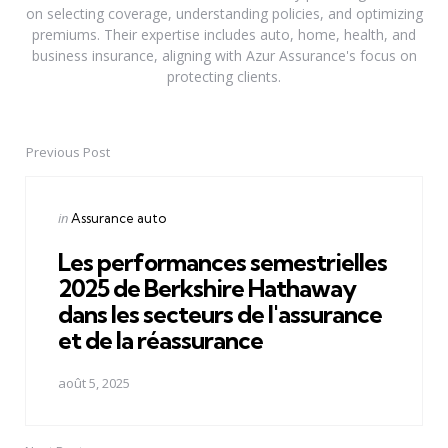
on selecting coverage, understanding policies, and optimizing
premiums. Their expertise includes auto, home, health, and
business insurance, aligning with Azur Assurance's focus on
protecting clients.
Previous Post
Post
navigation
Posted
in
Assurance auto
in
Les performances semestrielles
2025 de Berkshire Hathaway
dans les secteurs de l'assurance
et de la réassurance
août 5, 2025