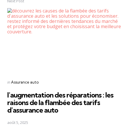
Next Post
Posted
in
Assurance auto
in
l'augmentation des réparations : les
raisons de la flambée des tarifs
d'assurance auto
août 5, 2025