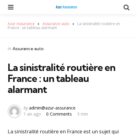
Menu
Se
Azur Assurance
Assurance auto
La sinistralité routière en
France : un tableau alarmant
Categories
Posted
in
Assurance auto
in
La sinistralité routière en
France : un tableau
alarmant
Posted
by
admin@azur-assurance
1 an ago
0 Comments
3 min
by
La sinistralité routière en France est un sujet qui