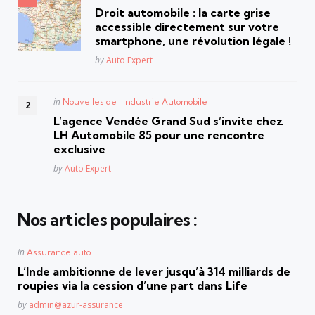
in
Droit automobile : la carte grise
accessible directement sur votre
smartphone, une révolution légale !
Posted
by
Auto Expert
Posted
in
Nouvelles de l'Industrie Automobile
in
L’agence Vendée Grand Sud s’invite chez
LH Automobile 85 pour une rencontre
exclusive
Posted
by
Auto Expert
Nos articles populaires :
Posted
in
Assurance auto
in
L’Inde ambitionne de lever jusqu’à 314 milliards de
roupies via la cession d’une part dans Life
Posted
by
admin@azur-assurance