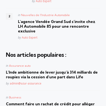
Posted
by
Auto Expert
Posted
in
Nouvelles de l'Industrie Automobile
in
L’agence Vendée Grand Sud s’invite chez
LH Automobile 85 pour une rencontre
exclusive
Posted
by
Auto Expert
Nos articles populaires :
Posted
in
Assurance auto
in
L’Inde ambitionne de lever jusqu’à 314 milliards de
roupies via la cession d’une part dans Life
Posted
by
admin@azur-assurance
Posted
in
Business
in
Comment faire un rachat de crédit pour alléger