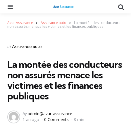
Menu
Se
Azur Assurance
Assurance auto
La montée des conducteurs
non assurés menace les victimes et les finances publiques
Categories
Posted
in
Assurance auto
in
La montée des conducteurs
non assurés menace les
victimes et les finances
publiques
Posted
by
admin@azur-assurance
1 an ago
0 Comments
8 min
by