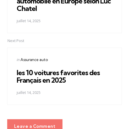
automobile en Europe selon Luc
Chatel
juillet 14, 2025
Next Post
Posted
in
Assurance auto
in
les 10 voitures favorites des
Français en 2025
juillet 14, 2025
Leave a Comment