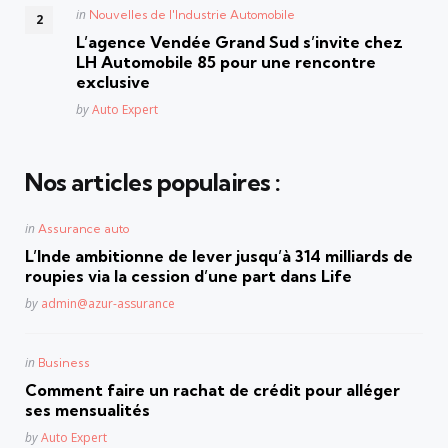
Posted
in
Nouvelles de l'Industrie Automobile
in
L’agence Vendée Grand Sud s’invite chez
LH Automobile 85 pour une rencontre
exclusive
Posted
by
Auto Expert
Nos articles populaires :
Posted
in
Assurance auto
in
L’Inde ambitionne de lever jusqu’à 314 milliards de
roupies via la cession d’une part dans Life
Posted
by
admin@azur-assurance
Posted
in
Business
in
Comment faire un rachat de crédit pour alléger
ses mensualités
Posted
by
Auto Expert