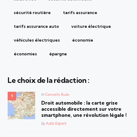
sécurité routière
tarifs assurance
tarifs assurance auto
voiture électrique
véhicules électriques
économie
économies
épargne
Le choix de la rédaction :
Posted
in
Conseils Auto
in
Droit automobile : la carte grise
accessible directement sur votre
smartphone, une révolution légale !
Posted
by
Auto Expert