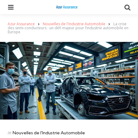
Menu
Se
Azur Assurance
Nouvelles de l'Industrie Automobile
La crise
des semi-conducteurs : un défi majeur pour l’industrie automobile en
Europe
Categories
Posted
in
Nouvelles de l'Industrie Automobile