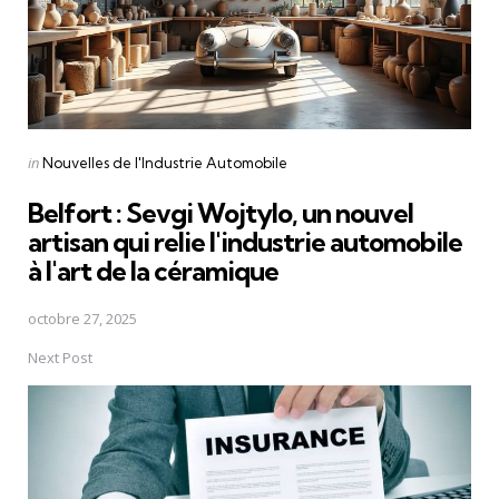
Posted
in
Nouvelles de l'Industrie Automobile
in
Belfort : Sevgi Wojtylo, un nouvel
artisan qui relie l'industrie automobile
à l'art de la céramique
octobre 27, 2025
Next Post