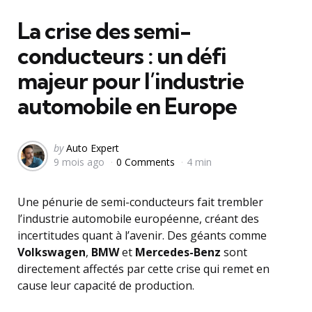
in
La crise des semi-
conducteurs : un défi
majeur pour l’industrie
automobile en Europe
Posted
by
Auto Expert
9 mois ago
0 Comments
4 min
by
Une pénurie de semi-conducteurs fait trembler
l’industrie automobile européenne, créant des
incertitudes quant à l’avenir. Des géants comme
Volkswagen
,
BMW
et
Mercedes-Benz
sont
directement affectés par cette crise qui remet en
cause leur capacité de production.