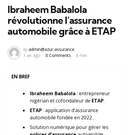
Ibraheem Babalola
révolutionne l’assurance
automobile grâce à ETAP
Posted
by
admin@azur-assurance
1 an ago
0 Comments
8 min
by
EN BREF
Ibraheem Babalola
: entrepreneur
nigérian et cofondateur de
ETAP
.
ETAP
: application d’assurance
automobile fondée en 2022.
Solution numérique pour gérer les
polices d’assurance
automobile.