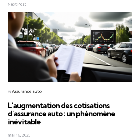
Next Post
Posted
in
Assurance auto
in
L'augmentation des cotisations
d'assurance auto : un phénomène
inévitable
mai 16, 2025