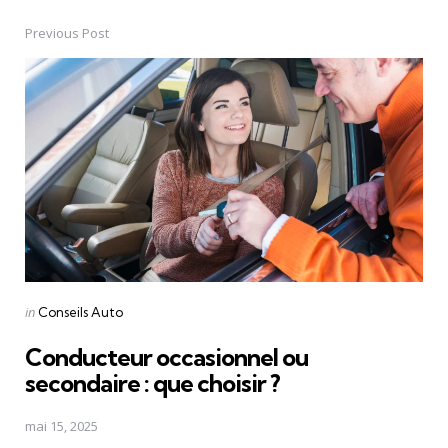
Previous Post
Post
navigation
Posted
in
Conseils Auto
in
Conducteur occasionnel ou
secondaire : que choisir ?
mai 15, 2025