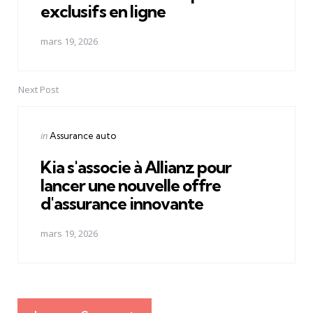
exclusifs en ligne
mars 19, 2026
Next Post
Posted
in
Assurance auto
in
Kia s'associe à Allianz pour
lancer une nouvelle offre
d'assurance innovante
mars 19, 2026