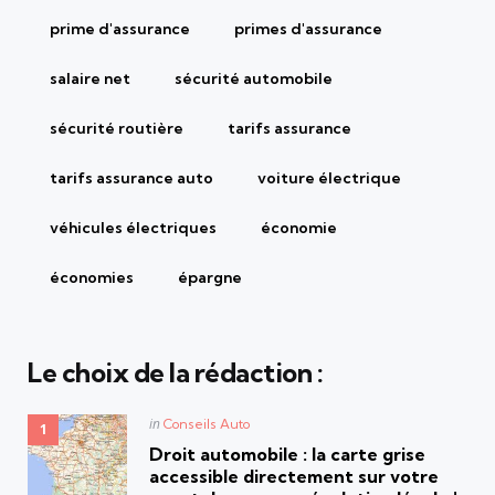
prime d'assurance
primes d'assurance
salaire net
sécurité automobile
sécurité routière
tarifs assurance
tarifs assurance auto
voiture électrique
véhicules électriques
économie
économies
épargne
Le choix de la rédaction :
Posted
in
Conseils Auto
in
Droit automobile : la carte grise
accessible directement sur votre