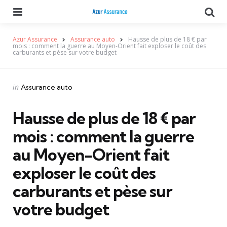
Menu
Se
Azur Assurance
Assurance auto
Hausse de plus de 18 € par
mois : comment la guerre au Moyen-Orient fait exploser le coût des
carburants et pèse sur votre budget
Categories
Posted
in
Assurance auto
in
Hausse de plus de 18 € par
mois : comment la guerre
au Moyen-Orient fait
exploser le coût des
carburants et pèse sur
votre budget