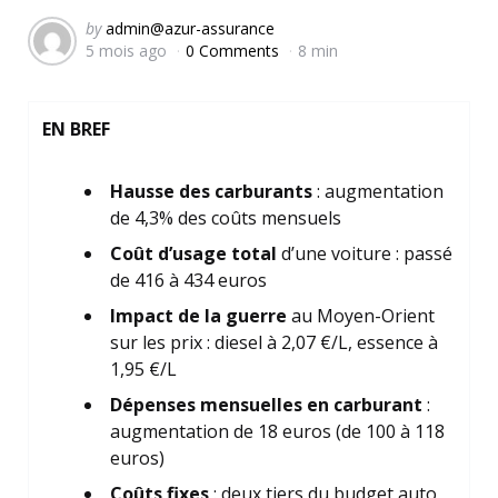
Posted
by
admin@azur-assurance
5 mois ago
0 Comments
8 min
by
EN BREF
Hausse des carburants
: augmentation
de 4,3% des coûts mensuels
Coût d’usage total
d’une voiture : passé
de 416 à 434 euros
Impact de la guerre
au Moyen-Orient
sur les prix : diesel à 2,07 €/L, essence à
1,95 €/L
Dépenses mensuelles en carburant
:
augmentation de 18 euros (de 100 à 118
euros)
Coûts fixes
: deux tiers du budget auto,