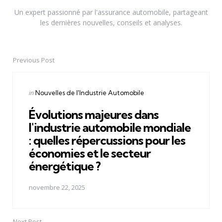
Un expert passionné par l'assurance automobile, partageant
les dernières nouvelles, conseils et analyses.
Previous Post
Post
navigation
Posted
in
Nouvelles de l'Industrie Automobile
in
Évolutions majeures dans
l'industrie automobile mondiale
: quelles répercussions pour les
économies et le secteur
énergétique ?
novembre 22, 2025
Next Post