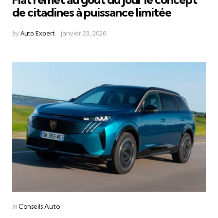
de citadines à puissance limitée
Posted
by
Auto Expert
janvier 23, 2026
by
Categories
Posted
in
Conseils Auto
in