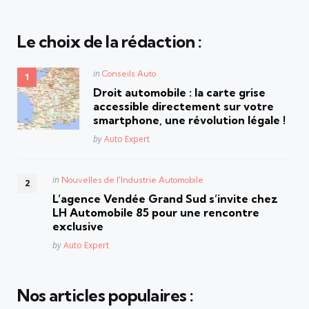
Le choix de la rédaction :
Posted
in
Conseils Auto
in
Droit automobile : la carte grise
accessible directement sur votre
smartphone, une révolution légale !
Posted
by
Auto Expert
Posted
in
Nouvelles de l'Industrie Automobile
in
L’agence Vendée Grand Sud s’invite chez
LH Automobile 85 pour une rencontre
exclusive
Posted
by
Auto Expert
Nos articles populaires :