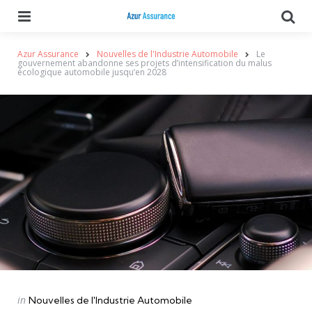
Menu
Se
Azur Assurance
Nouvelles de l'Industrie Automobile
Le
gouvernement abandonne ses projets d’intensification du malus
écologique automobile jusqu’en 2028
Categories
Posted
in
Nouvelles de l'Industrie Automobile