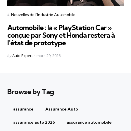
Categories
Posted
in
Nouvelles de l'Industrie Automobile
in
Automobile : la « PlayStation Car »
conçue par Sony et Honda restera à
l’état de prototype
Posted
by
Auto Expert
mars 29, 2026
by
Browse by Tag
assurance
Assurance Auto
assurance auto 2026
assurance automobile