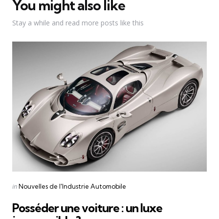
You might also like
Stay a while and read more posts like this
Categories
Posted
in
Nouvelles de l'Industrie Automobile
in
Posséder une voiture : un luxe