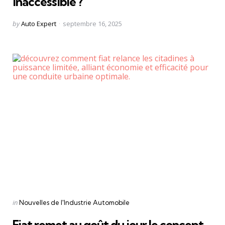
inaccessible ?
Posted
by
Auto Expert
septembre 16, 2025
by
Categories
Posted
in
Nouvelles de l'Industrie Automobile
in
Fiat remet au goût du jour le concept