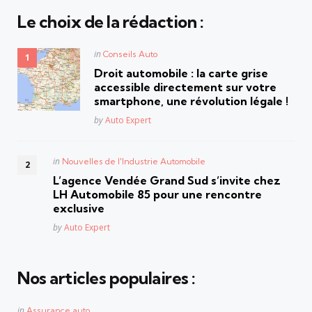
Le choix de la rédaction :
Posted
in
Conseils Auto
in
Droit automobile : la carte grise
accessible directement sur votre
smartphone, une révolution légale !
Posted
by
Auto Expert
Posted
in
Nouvelles de l'Industrie Automobile
in
L’agence Vendée Grand Sud s’invite chez
LH Automobile 85 pour une rencontre
exclusive
Posted
by
Auto Expert
Nos articles populaires :
Posted
in
Assurance auto