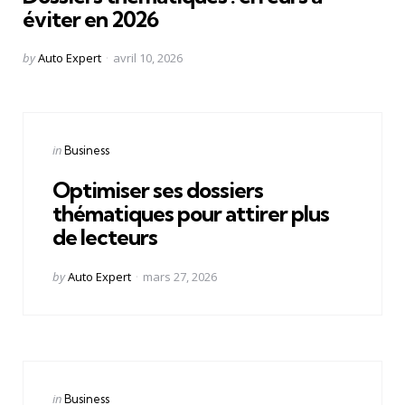
éviter en 2026
Posted
by
Auto Expert
avril 10, 2026
by
Categories
Posted
in
Business
in
Optimiser ses dossiers
thématiques pour attirer plus
de lecteurs
Posted
by
Auto Expert
mars 27, 2026
by
Categories
Posted
in
Business