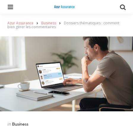
Menu
Se
Azur Assurance
Business
Dossiers thématiques : comment
bien gérer les commentaires
Categories
Posted
in
Business
in