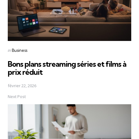
Posted
in
Business
in
Bons plans streaming séries et films à
prix réduit
février 22, 2026
Next Post