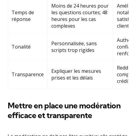
Moins de 24 heures pour
Amélior
Temps de
les questions courtes; 48
notable 
réponse
heures pour les cas
satisfac
complexes
client
Authenti
Personnalisée, sans
Tonalité
confian
scripts trop rigides
renforc
Redditio
Expliquer les mesures
Transparence
comptes
prises et les délais
crédibili
Mettre en place une modération
efficace et transparente