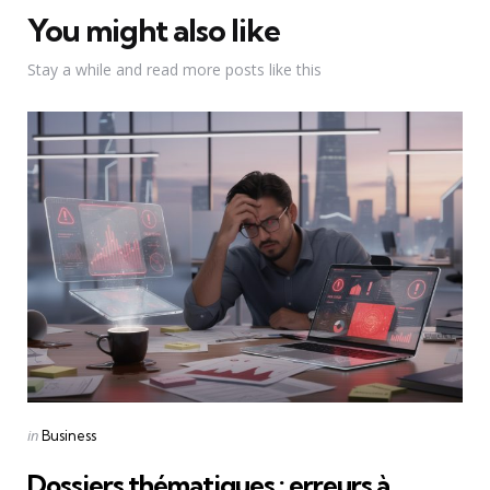
You might also like
Stay a while and read more posts like this
Categories
Posted
in
Business
in
Dossiers thématiques : erreurs à