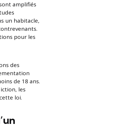
 sont amplifiés
études
s un habitacle,
 contrevenants.
tions pour les
ions des
glementation
moins de 18 ans.
iction, les
ette loi.
d’un