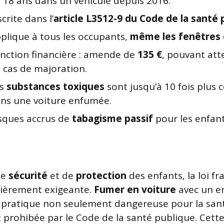
 18 ans dans un véhicule depuis 2016.
scrite dans l’
article L3512-9 du Code de la santé 
plique à tous les occupants,
même les fenêtres
nction financière : amende de
135 €
, pouvant at
 cas de majoration.
es
substances toxiques
sont jusqu’à 10 fois plus 
ns une voiture enfumée.
sques accrus de
tabagisme passif
pour les enfant
 de
sécurité
et de
protection
des enfants, la loi fr
lièrement exigeante.
Fumer en voiture
avec un e
 pratique non seulement dangereuse pour la san
prohibée par le Code de la santé publique. Cette