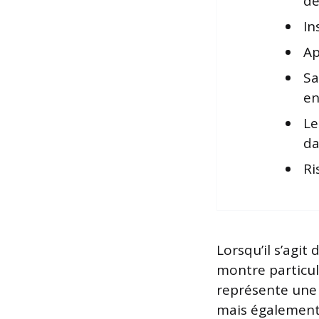
de
In
Ap
Sa
en
L
da
Ri
Lorsqu’il s’agit
montre particu
représente une
mais également 