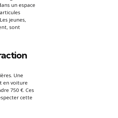
 dans un espace
articules
Les jeunes,
nt, sont
raction
ières. Une
t en voiture
ndre 750 €. Ces
especter cette