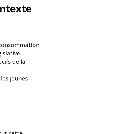
ontexte
la consommation
islative
cifs de la
 les jeunes
sur cette