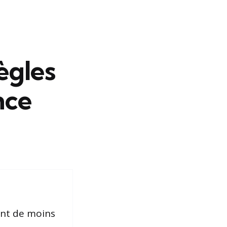
ègles
nce
ant de moins