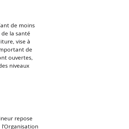
nfant de moins
 de la santé
iture, vise à
t important de
ont ouvertes,
 des niveaux
mineur repose
n l’Organisation