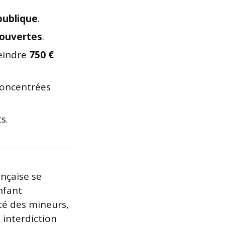
publique
.
 ouvertes
.
teindre
750 €
concentrées
s.
ançaise se
nfant
té des mineurs,
 interdiction