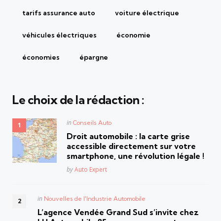
tarifs assurance auto
voiture électrique
véhicules électriques
économie
économies
épargne
Le choix de la rédaction :
Posted
in
Conseils Auto
in
Droit automobile : la carte grise
accessible directement sur votre
smartphone, une révolution légale !
Posted
by
Auto Expert
Posted
in
Nouvelles de l'Industrie Automobile
in
L’agence Vendée Grand Sud s’invite chez