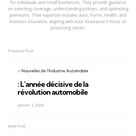
for individuals and small businesses. They provide guidance
on selecting coverage, understanding policies, and optimizing
premiums. Their expertise includes auto, home, health, and
business insurance, aligning with Azur Assurance's focus on
protecting clients.
Previous Post
Post
navigation
Posted
in
Nouvelles de l'Industrie Automobile
in
: L'année décisive de la
révolution automobile
janvier 1, 2026
Next Post