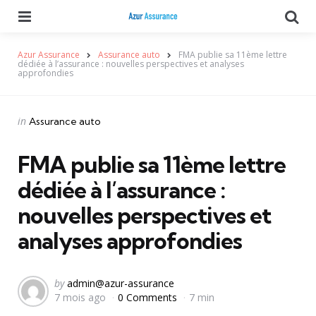
Menu
Se
Azur Assurance
Assurance auto
FMA publie sa 11ème lettre
dédiée à l’assurance : nouvelles perspectives et analyses
approfondies
Categories
Posted
in
Assurance auto
in
FMA publie sa 11ème lettre
dédiée à l’assurance :
nouvelles perspectives et
analyses approfondies
Posted
by
admin@azur-assurance
7 mois ago
0 Comments
7 min
by