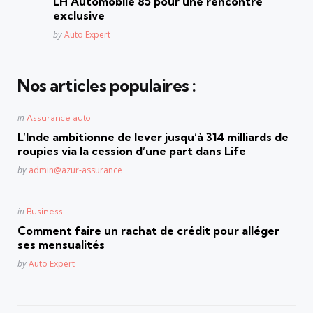
LH Automobile 85 pour une rencontre
exclusive
Posted
by
Auto Expert
Nos articles populaires :
Posted
in
Assurance auto
in
L’Inde ambitionne de lever jusqu’à 314 milliards de
roupies via la cession d’une part dans Life
Posted
by
admin@azur-assurance
Posted
in
Business
in
Comment faire un rachat de crédit pour alléger
ses mensualités
Posted
by
Auto Expert