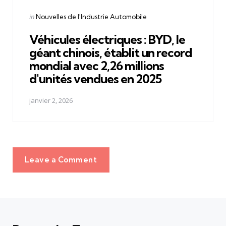
Posted
in
Nouvelles de l'Industrie Automobile
in
Véhicules électriques : BYD, le
géant chinois, établit un record
mondial avec 2,26 millions
d'unités vendues en 2025
janvier 2, 2026
Leave a Comment