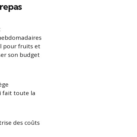
 repas
t
s hebdomadaires
 pour fruits et
ser son budget
lège
 fait toute la
trise des coûts