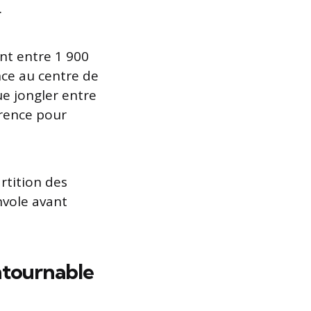
.
t entre 1 900
nce au centre de
ue jongler entre
érence pour
rtition des
nvole avant
ontournable