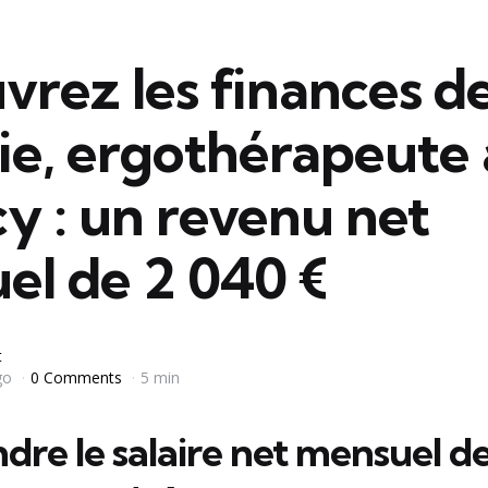
rez les finances d
e, ergothérapeute 
y : un revenu net
el de 2 040 €
t
go
0 Comments
5 min
re le salaire net mensuel d