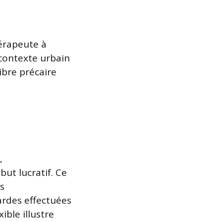
érapeute à
 contexte urbain
ibre précaire
,
ut lucratif. Ce
és
ardes effectuées
ble illustre