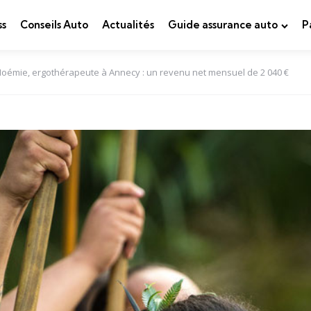
ss
Conseils Auto
Actualités
Guide assurance auto
P
Noémie, ergothérapeute à Annecy : un revenu net mensuel de 2 040 €