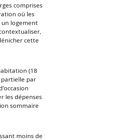
rges comprises
ation où les
er un logement
ontextualiser,
dénicher cette
habitation (18
 partielle par
d’occasion
er les dépenses
tion sommaire
aissant moins de