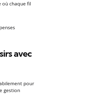
 où chaque fil
épenses
sirs avec
 habilement pour
de gestion