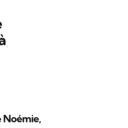
e
à
e Noémie,