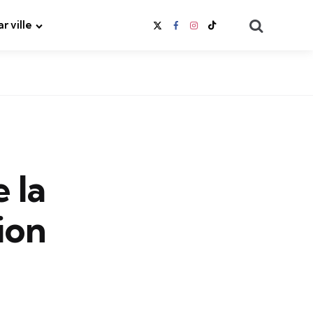
Search
ar ville
e la
vion