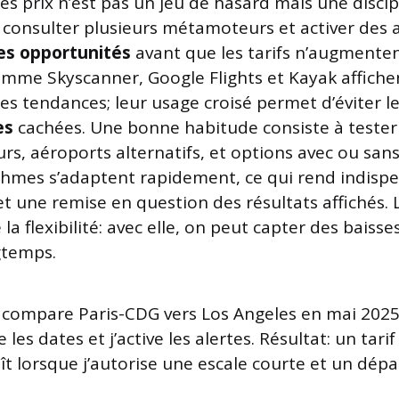
des prix n’est pas un jeu de hasard mais une discip
ut consulter plusieurs métamoteurs et activer des 
es opportunités
avant que les tarifs n’augmentent
mme Skyscanner, Google Flights et Kayak affiche
es tendances; leur usage croisé permet d’éviter le
es
cachées. Une bonne habitude consiste à tester 
urs, aéroports alternatifs, et options avec ou sans
ithmes s’adaptent rapidement, ce qui rend indisp
 et une remise en question des résultats affichés. 
la flexibilité: avec elle, on peut capter des baisse
gtemps.
e compare Paris-CDG vers Los Angeles en mai 2025 
e les dates et j’active les alertes. Résultat: un ta
ît lorsque j’autorise une escale courte et un dépa