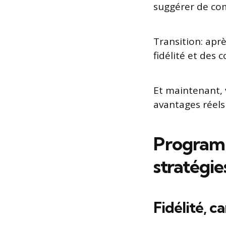
suggérer de com
Transition: apr
fidélité et des 
Et maintenant,
avantages réels
Programme
stratégi
Fidélité, c