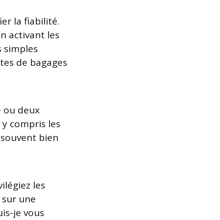
r la fiabilité.
n activant les
s simples
mites de bagages
ne ou deux
, y compris les
t souvent bien
vilégiez les
 sur une
is-je vous