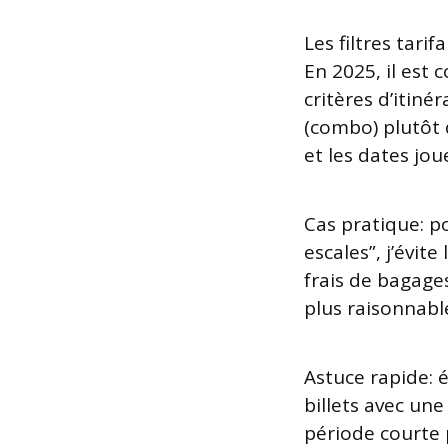
Les filtres tarif
En 2025, il est 
critères d’itiné
(combo) plutôt q
et les dates jou
Cas pratique: po
escales”, j’évite
frais de bagages
plus raisonnabl
Astuce rapide: é
billets avec une
période courte 