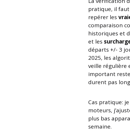
La vérification 
pratique, il fa
repérer les
vrai
comparaison co
historiques et d
et les
surcharg
départs +/- 3 jo
2025, les algor
veille régulière
important reste 
durent pas lon
Cas pratique: j
moteurs, j’ajust
plus bas appara
semaine.