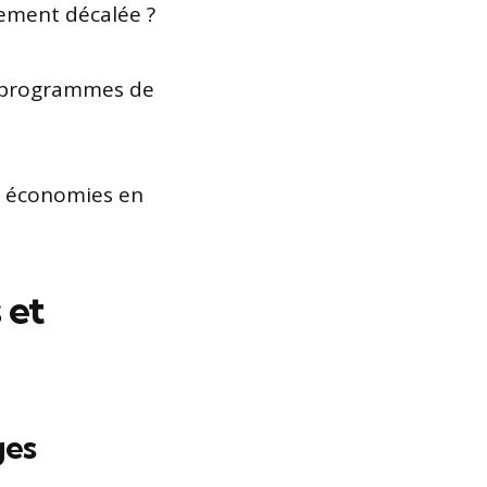
ement décalée ?
es programmes de
s économies en
 et
ges