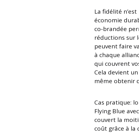
La fidélité n’es
économie durabl
co-brandée perm
réductions sur 
peuvent faire v
à chaque allian
qui couvrent vo
Cela devient un 
même obtenir 
Cas pratique: l
Flying Blue ave
couvert la moiti
coût grâce à la 