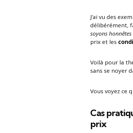
J’ai vu des exe
délibérément, f
soyons honnêtes
prix et les
condi
Voilà pour la th
sans se noyer d
Vous voyez ce qu
Cas pratiqu
prix