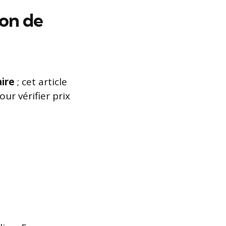
ion de
aire
; cet article
ur vérifier prix