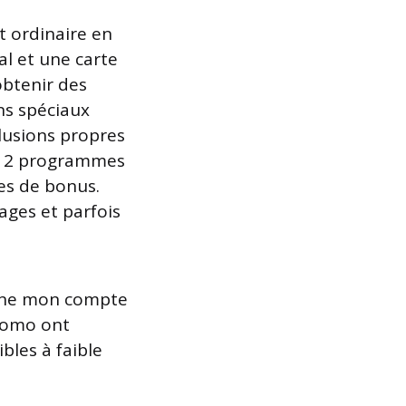
et ordinaire en
l et une carte
obtenir des
ns spéciaux
clusions propres
ou 2 programmes
des de bonus.
yages et parfois
ligne mon compte
promo ont
bles à faible