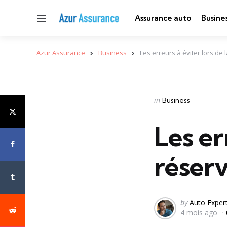
Menu
Assurance auto
Busine
Azur Assurance
Business
Les erreurs à éviter lors de 
Categories
Posted
in
Business
in
Les er
réserv
Posted
by
Auto Exper
4 mois ago
by