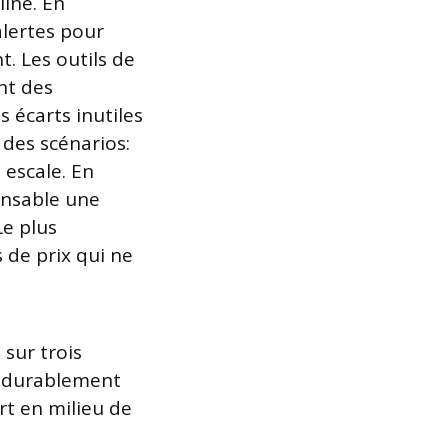
line. En
alertes pour
. Les outils de
nt des
s écarts inutiles
des scénarios:
 escale. En
ensable une
Le plus
s de prix qui ne
sur trois
rif durablement
rt en milieu de