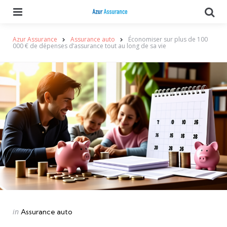
Menu
Se
Azur Assurance
Assurance auto
Économiser sur plus de 100
000 € de dépenses d’assurance tout au long de sa vie
Categories
Posted
in
Assurance auto
in