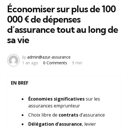
Économiser sur plus de 100
000 € de dépenses
d’assurance tout au long de
sa vie
Posted
by
admin@azur-assurance
1 an ago
0 Comments
9 min
by
EN BREF
Économies significatives
sur les
assurances emprunteur
Choix libre de
contrats
d’assurance
Délégation d’assurance
, levier